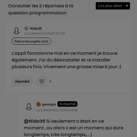
Consulter les 2 réponses à la
personnelles d'Utiq
.
question programmation
Nido35
Le
2 décembre 2024
à
11:29
Réponse jugée utile
L'appli fonctionne mal en ce moment je trouve
également. J'ai du désinstaller et re installer
plusieurs fois. Vivement une grosse mise à jour :(
0
répondre
Auteur(e)
georgio
Le
2 décembre 2024
à
15:45
@Nido35
Si seulement c était en ce
moment...ou alors c est un moment qui dure
longtemps, très longtemps,...:)