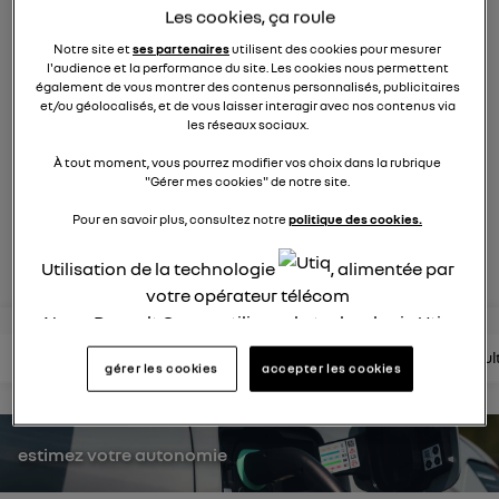
Les cookies, ça roule
860
membres
électriques
RENAULT
Notre site et
ses partenaires
utilisent des cookies pour mesurer
l'audience et la performance du site. Les cookies nous permettent
également de vous montrer des contenus personnalisés, publicitaires
On a réinventé la voiture à vivre, conçue pour le bien-être
et/ou géolocalisés, et de vous laisser interagir avec nos contenus via
et le confort de toute la famille.
les réseaux sociaux.
À tout moment, vous pourrez modifier vos choix dans la rubrique
posez une question
"Gérer mes cookies" de notre site.
Pour en savoir plus, consultez notre
politique des cookies.
rejoignez
Utilisation de la technologie
, alimentée par
votre opérateur télécom
Nous, Renault Group, utilisons la technologie Utiq
pour nos activités digitales (telles que décrites
lire les questions
lire les articles
consultez la brochure
consul
gérer les cookies
accepter les cookies
dans cette notice de consentement) et liées à
votre navigation sur
nos site(s)
(seulement si vous
utilisez une connexion internet fournie par
un
estimez votre autonomie
opérateur télécom participant
et que vous
consentez sur chaque site).