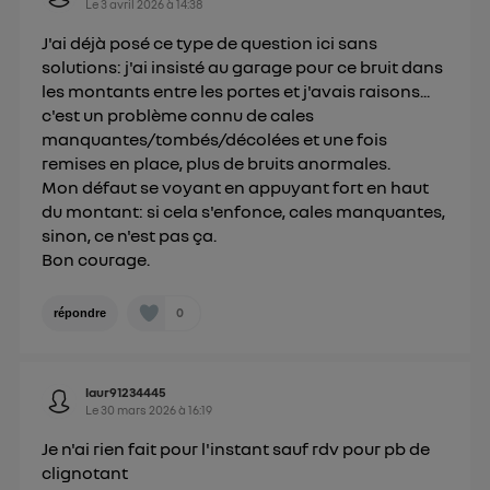
Le
3 avril 2026
à
14:38
J'ai déjà posé ce type de question ici sans
solutions: j'ai insisté au garage pour ce bruit dans
les montants entre les portes et j'avais raisons...
c'est un problème connu de cales
manquantes/tombés/décolées et une fois
remises en place, plus de bruits anormales.
Mon défaut se voyant en appuyant fort en haut
du montant: si cela s'enfonce, cales manquantes,
sinon, ce n'est pas ça.
Bon courage.
0
répondre
laur91234445
Le
30 mars 2026
à
16:19
Je n'ai rien fait pour l'instant sauf rdv pour pb de
clignotant