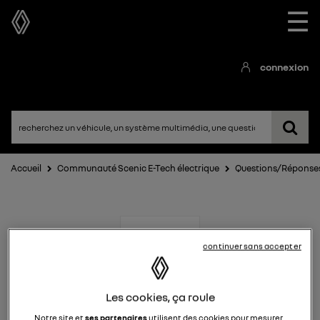
☰
connexion
Accueil
Communauté Scenic E-Tech électrique
Questions/Réponse
continuer sans accepter
Les cookies, ça roule
Scenic E-Tech électrique
Notre site et
ses partenaires
utilisent des cookies pour mesurer