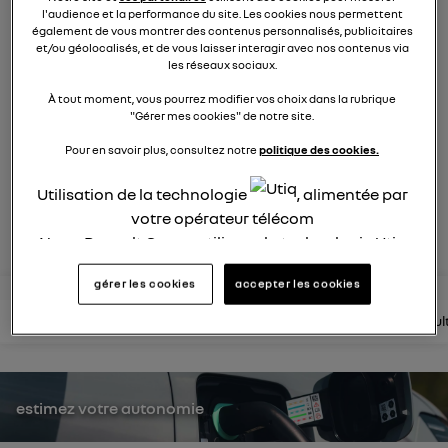
860
membres
l'audience et la performance du site. Les cookies nous permettent
également de vous montrer des contenus personnalisés, publicitaires
électriques
RENAULT
et/ou géolocalisés, et de vous laisser interagir avec nos contenus via
les réseaux sociaux.
On a réinventé la voiture à vivre, conçue pour le bien-être
À tout moment, vous pourrez modifier vos choix dans la rubrique
et le confort de toute la famille.
"Gérer mes cookies" de notre site.
Pour en savoir plus, consultez notre
politique des cookies.
posez une question
Utilisation de la technologie
, alimentée par
votre opérateur télécom
rejoignez
Nous, Renault Group, utilisons la technologie Utiq
pour nos activités digitales (telles que décrites
gérer les cookies
accepter les cookies
dans cette notice de consentement) et liées à
votre navigation sur
nos site(s)
(seulement si vous
lire les questions
lire les articles
consultez la brochure
consul
utilisez une connexion internet fournie par
un
opérateur télécom participant
et que vous
consentez sur chaque site).
estimez votre autonomie
La technologie Utiq a été conçue pour la
protection de vos données personnelles en vous