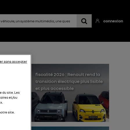
connexion
er sans accepter
fiscalité 2026 : Renault rend la
transition électrique plus lisible
et plus accessible
 du site. Les
aires et/ou
x.
gère
otre site.
j'ai