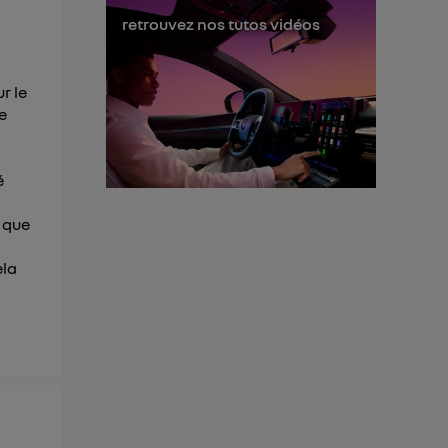
s données
retrouvez nos tutos vidéos
r le
e
é
t que
ela