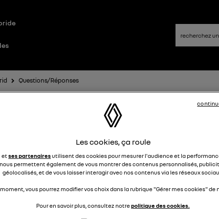
bride
les
rid
Questions/Réponses
continu
stion passages elec et thermique
Les cookies, ça roule
Bestdoud
Le
12 décembre 2024
à
21:13
e et
ses partenaires
utilisent des cookies pour mesurer l'audience et la performance
nous permettent également de vous montrer des contenus personnalisés, publicit
jour,
géolocalisés, et de vous laisser interagir avec nos contenus via les réseaux sociau
i du mal à comprendre comment le symbioz (version iconic) 
 passages en elec
 moment, vous pourrez modifier vos choix dans la rubrique "Gérer mes cookies" de n
vent quand je roule au pas ou sous les 50 km/h et malgré que 
Pour en savoir plus, consultez notre
politique des cookies.
 de la moitié de batterie, la voiture roule en thermique ou