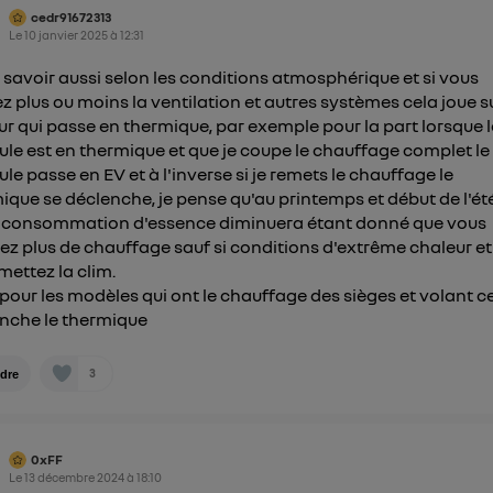
mations, veuillez consulter
la Politique d'information sur le
cedr91672313
personnelles d'Utiq
.
Le
10 janvier 2025
à
12:31
ut savoir aussi selon les conditions atmosphérique et si vous
z plus ou moins la ventilation et autres systèmes cela joue su
r qui passe en thermique, par exemple pour la part lorsque l
ule est en thermique et que je coupe le chauffage complet le
ule passe en EV et à l'inverse si je remets le chauffage le
ique se déclenche, je pense qu'au printemps et début de l'ét
 consommation d'essence diminuera étant donné que vous
ez plus de chauffage sauf si conditions d'extrême chaleur e
mettez la clim.
pour les modèles qui ont le chauffage des sièges et volant c
nche le thermique
3
dre
0xFF
Le
13 décembre 2024
à
18:10