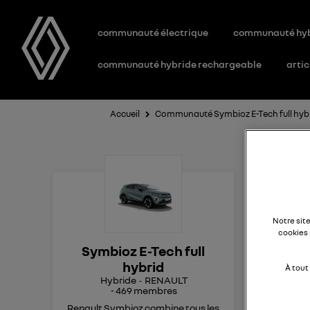
communauté électrique
communauté hy
communauté hybride rechargeable
artic
Accueil
Communauté Symbioz E-Tech full hyb
ge
Notre sit
cookies 
Bon
Symbioz E-Tech full
J'a
hybrid
les
À tout
Hybride
RENAULT
Sou
-
469
membres
plus
Renault Symbioz combine tous les