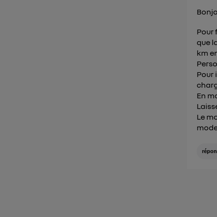
Bonjo
Pour 
que l
km en
Perso
Pour 
charg
En mo
Laiss
Le mo
mode 
répon