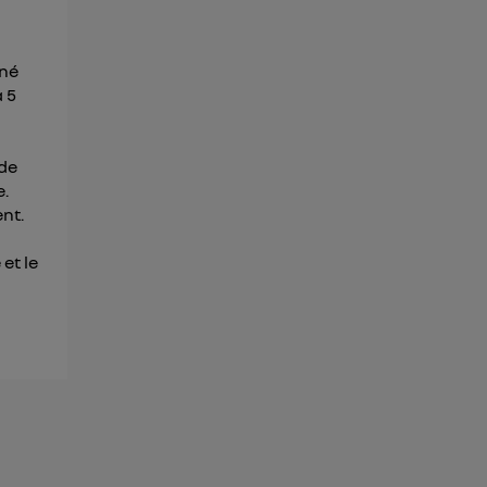
nné
à 5
 de
e.
nt.
et le