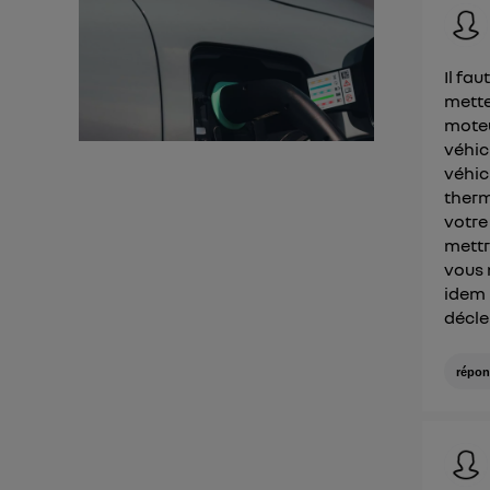
d'infor
Il fa
mette
moteu
véhic
véhic
therm
votre
mettr
vous 
idem 
décle
répon