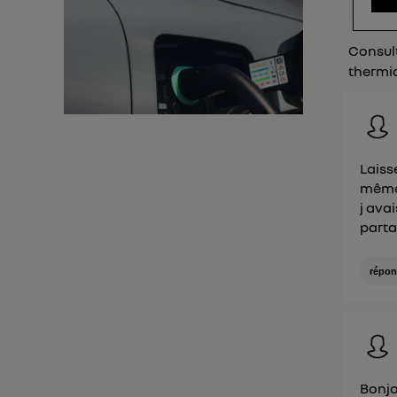
d'infor
Consult
thermiq
Laiss
même 
j ava
parta
répon
Bonjo