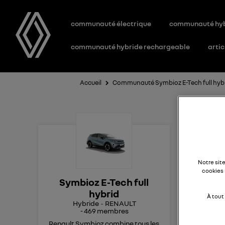
communauté électrique
communauté hy
communauté hybride rechargeable
artic
Accueil
Communauté Symbioz E-Tech full hyb
Mi
Notre sit
cookies 
Bonj
Symbioz E-Tech full
pro
hybrid
À tout
Hybride
RENAULT
-
469
membres
Renault Symbioz combine tous les