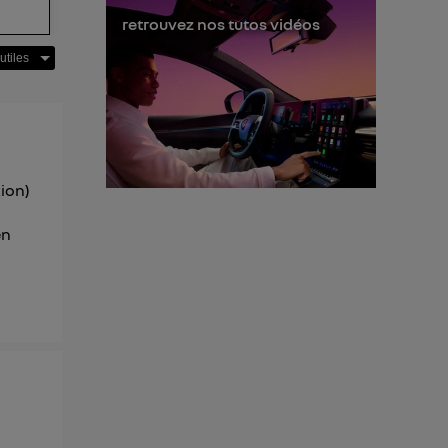
s données
retrouvez nos tutos vidéos
xion)
en