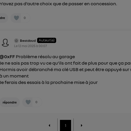
n'avez pas d'autre choix que de passer en concession.
0
dre
Auteur(e)
Bestdoud
Le
12 mai 2025
à
00:07
@0xFF
Problème résolu au garage
Je ne sais pas trop vu ce qu'ils ont fait de plus pour que ça p
Hormis avoir débranché ma clé USB et peut être appuyé sur 
à un moment
Je ferais des essais à la prochaine mise à jour
0
répondre
1