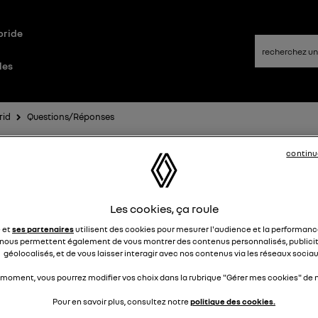
bride
les
rid
Questions/Réponses
continu
se à jour moteur thermique 1.2.0
Les cookies, ça roule
Bestdoud
Le
16 avril 2025
à
20:58
e et
ses partenaires
utilisent des cookies pour mesurer l'audience et la performance
nous permettent également de vous montrer des contenus personnalisés, publicit
our je n'arrive pas à faire la mise à jour suivante qui m'est
géolocalisés, et de vous laisser interagir avec nos contenus via les réseaux sociau
posée
 moment, vous pourrez modifier vos choix dans la rubrique "Gérer mes cookies" de n
Pour en savoir plus, consultez notre
politique des cookies.