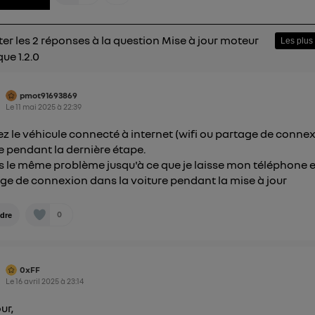
mations, veuillez consulter
la Politique d'information sur le
personnelles d'Utiq
.
er les 2 réponses à la question Mise à jour moteur
ue 1.2.0
pmot91693869
Le
11 mai 2025
à
22:39
ez le véhicule connecté à internet (wifi ou partage de conne
pendant la dernière étape.
is le même problème jusqu'à ce que je laisse mon téléphone 
ge de connexion dans la voiture pendant la mise à jour
0
dre
0xFF
Le
16 avril 2025
à
23:14
ur,