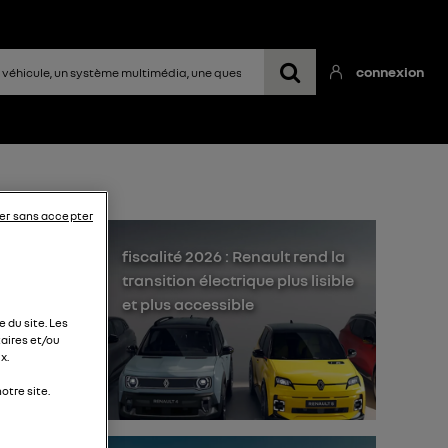
connexion
er sans accepter
fiscalité 2026 : Renault rend la
transition électrique plus lisible
et plus accessible
 du site. Les
aires et/ou
x.
otre site.