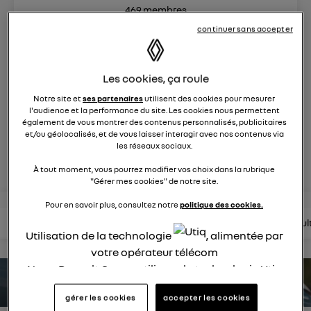
469
membres
Hybride
RENAULT
continuer sans accepter
Renault Symbioz combine tous les atouts d'un SUV
familial.
Les cookies, ça roule
Notre site et
ses partenaires
utilisent des cookies pour mesurer
posez une question
l'audience et la performance du site. Les cookies nous permettent
également de vous montrer des contenus personnalisés, publicitaires
et/ou géolocalisés, et de vous laisser interagir avec nos contenus via
les réseaux sociaux.
rejoignez
À tout moment, vous pourrez modifier vos choix dans la rubrique
"Gérer mes cookies" de notre site.
Pour en savoir plus, consultez notre
politique des cookies.
lire les questions
lire les articles
consultez la brochure
consul
Utilisation de la technologie
, alimentée par
votre opérateur télécom
Nous, Renault Group, utilisons la technologie Utiq
estimez votre autonomie
pour nos activités digitales (telles que décrites
gérer les cookies
accepter les cookies
dans cette notice de consentement) et liées à