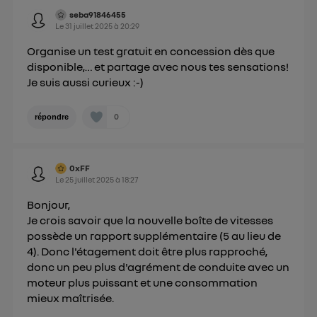
consentement sur
le portail d’Utiq
("
seba91846455
Le
31 juillet 2025
à
20:29
") ou via la page « gérer Utiq » en bas de ce site.
Pour plus d'informations, veuillez consulter
la
Organise un test gratuit en concession dès que
Politique d'information sur les données
disponible,… et partage avec nous tes sensations!
Je suis aussi curieux :-)
personnelles d'Utiq
.
0
répondre
0xFF
Le
25 juillet 2025
à
18:27
Bonjour,
Je crois savoir que la nouvelle boîte de vitesses
possède un rapport supplémentaire (5 au lieu de
4). Donc l'étagement doit être plus rapproché,
donc un peu plus d'agrément de conduite avec un
moteur plus puissant et une consommation
mieux maîtrisée.