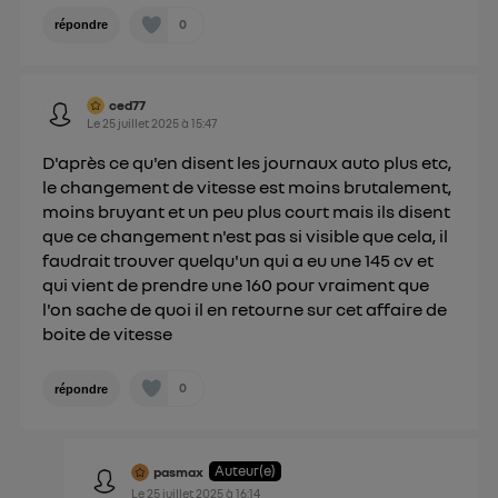
0
répondre
ced77
Le
25 juillet 2025
à
15:47
D'après ce qu'en disent les journaux auto plus etc,
le changement de vitesse est moins brutalement,
moins bruyant et un peu plus court mais ils disent
que ce changement n'est pas si visible que cela, il
faudrait trouver quelqu'un qui a eu une 145 cv et
qui vient de prendre une 160 pour vraiment que
l'on sache de quoi il en retourne sur cet affaire de
boite de vitesse
0
répondre
Auteur(e)
pasmax
Le
25 juillet 2025
à
16:14