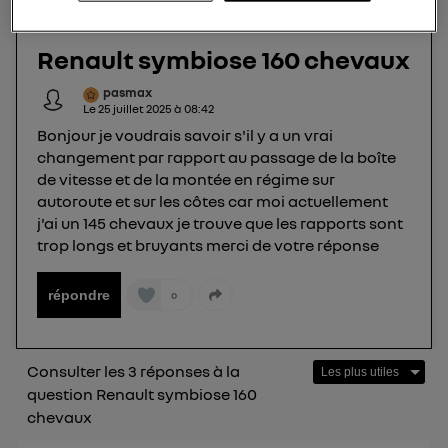
votre navigation sur
nos site(s)
(seulement si vous
utilisez une connexion internet fournie par
un
Renault symbiose 160 chevaux
opérateur télécom participant
et que vous
consentez sur chaque site).
pasmax
La technologie Utiq a été conçue pour la
Le
25 juillet 2025
à
08:42
protection de vos données personnelles en vous
Bonjour je voudrais savoir s'il y a un vrai
offrant choix et contrôle.
changement par rapport au passage de la boîte
Elle utilise un identifiant créé par votre opérateur
de vitesse et de la montée en régime sur
autoroute et sur les côtes car moi actuellement
télécom basé sur votre adresse IP et une référence
j'ai un 145 chevaux je trouve que les rapports sont
de votre contrat internet (ex : votre numéro de
trop longs et bruyants merci de votre réponse
téléphone).
L'identifiant est associé à votre connexion
répondre
internet. Ainsi, toutes les personnes utilisant la
0
même connexion et ayant consenties se verront
attribuer le même identifiant. En général :
Pour une
connexion foyer
(ex : Wi-Fi), la personnalisation sera basée
Consulter les 3 réponses à la
sur la navigation des membres du foyer ayant consentis.
question Renault symbiose 160
Pour une
connexion mobile
, la personnalisation sera basée
chevaux
uniquement sur la navigation de l'utilisateur du mobile.
Vous pouvez à tout moment retirer ce