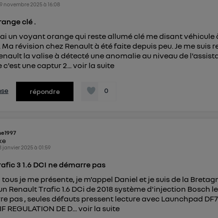
9 novembre 2025
à
16:08
ange clé .
'ai un voyant orange qui reste allumé clé me disant véhicule 
. Ma révision chez Renault à été faite depuis peu. Je me suis 
nault la valise à détecté une anomalie au niveau de l'assis
 c'est une captur 2...
voir la suite
nse
0
répondre
e1997
ike
3 janvier 2025
à
01:59
rafic 3 1.6 DCI ne démarre pas
tous je me présente, je m'appel Daniel et je suis de la Bretagn
n Renault Trafic 1.6 DCi de 2018 système d'injection Bosch le
e pas , seules défauts pressent lecture avec Launchpad DF7
F REGULATION DE D...
voir la suite