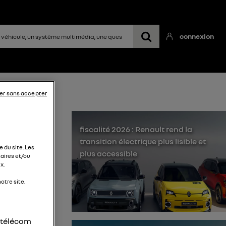
connexion
er sans accepter
fiscalité 2026 : Renault rend la
transition électrique plus lisible et
 du site. Les
plus accessible
aires et/ou
x.
otre site.
34) de
r télécom
a