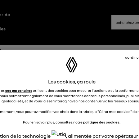
bride
les
ique
continu
s 4 questions sur Trafic Van E-Tech électrique -
Les cookies, ça roule
 - RENAULT
e et
ses partenaires
utilisent des cookies pour mesurer l'audience et la performance
nous permettent également de vous montrer des contenus personnalisés, publicit
géolocalisés, et de vous laisser interagir avec nos contenus via les réseaux sociau
xandre LT
ike
2 juin 2026
à
18:22
 moment, vous pourrez modifier vos choix dans la rubrique "Gérer mes cookies" de n
ion f34 climatisation et mise en sécurité.
Pour en savoir plus, consultez notre
politique des cookies.
J'ai branché aujourd'hui une Dash cam sur la partie fusible (f
ation de la technologie
, alimentée par votre opérateu
ult Trafic de 2015. Ma dashcam ne fonctionnait pas mais m