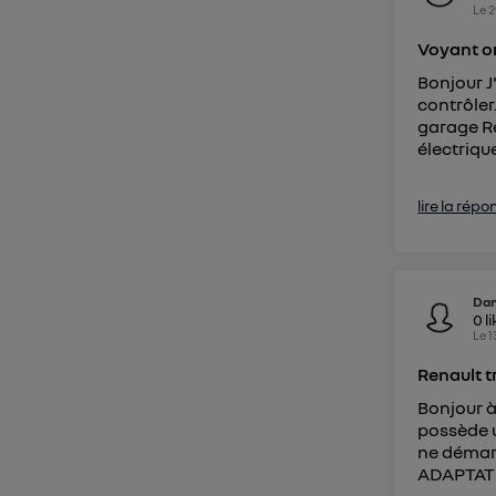
Le
2
Voyant or
Bonjour J
contrôler
garage Re
électrique
lire la répo
Dan
0
l
Le
1
Renault t
Bonjour à 
possède u
ne démarr
ADAPTATI