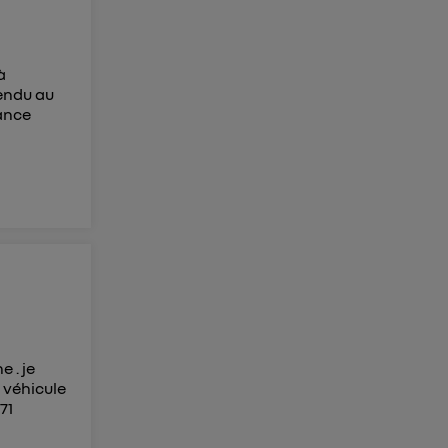
à
rendu au
tance
e . je
 véhicule
71