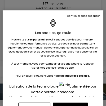
397
membres
électriques
RENAULT
continuer sans accepter
la reine des citadines encore plus branchée !
Les cookies, ça roule
posez une question
Notre site et
ses partenaires
utilisent des cookies pour mesurer
l'audience et la performance du site. Les cookies nous permettent
également de vous montrer des contenus personnalisés, publicitaires
rejoignez
et/ou géolocalisés, et de vous laisser interagir avec nos contenus via
les réseaux sociaux.
À tout moment, vous pourrez modifier vos choix dans la rubrique
"Gérer mes cookies" de notre site.
lire les questions
lire les articles
consultez la brochure
consul
Pour en savoir plus, consultez notre
politique des cookies.
Utilisation de la technologie
, alimentée par
votre opérateur télécom
estimez votre autonomie
Nous, Renault Group, utilisons la technologie Utiq
pour nos activités digitales (telles que décrites