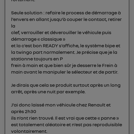
Vous pouvez à tout moment retirer ce
Seule solution : refaire le process de démarrage à
consentement sur
le portail d’Utiq
("
l'envers en allant jusqu'à couper le contact, retirer
") ou via la page « gérer Utiq » en bas de ce site.
la
Pour plus d'informations, veuillez consulter
la
clef, verrouiller et déverouiller le véhicule puis
Politique d'information sur les données
démarrage « classique »
personnelles d'Utiq
.
et la c'est bon READY s'affiche, le système bipe et
la twingo part normalement. Je précise que je la
stationne toujours en P
frein à main et que bien sûr je desserre le Frein à
main avant le manipuler le sélecteur et de partir.
Je dirais que cela se produit surtout après un long
arrêt, après une nuit par exemple.
J'ai donc laissé mon véhicule chez Renault et
après 2h30
ils n'ont rien trouvé. Il est vrai que cette « panne »
est totalement aléatoire et n'est pas reproduisible
volontairement.