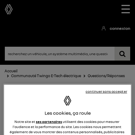
☰
connexion
Accueil
Communauté Twingo E-Tech électrique
Questions/Réponses
continuer sans accepter
Les cookies, ça roule
Notre site et
ses partenaires
utilisent des cookies pour mesurer
Twingo E-Tech électrique
l'audience et la performance du site. Les cookies nous permettent
également de vous montrer des contenus personnalisés, publicitaires