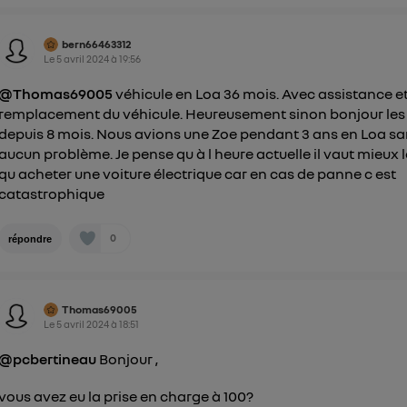
bern66463312
Le
5 avril 2024
à
19:56
@Thomas69005
véhicule en Loa 36 mois. Avec assistance e
remplacement du véhicule. Heureusement sinon bonjour les 
depuis 8 mois. Nous avions une Zoe pendant 3 ans en Loa s
aucun problème. Je pense qu à l heure actuelle il vaut mieux 
qu acheter une voiture électrique car en cas de panne c est
catastrophique
0
répondre
Thomas69005
Le
5 avril 2024
à
18:51
@pcbertineau
Bonjour ,
vous avez eu la prise en charge à 100?