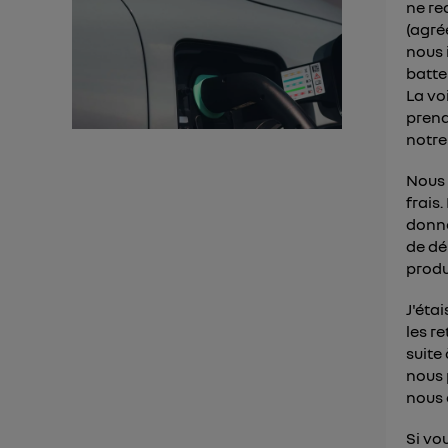
Pour un
ne re
(agré
Vous 
nous 
batte
d'infor
La vo
prend
notre
Nous 
frais
donne
de dé
produ
J'éta
les r
suite
nous 
nous 
Si vo