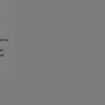
st au
e
en
ois