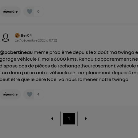
0
répondre
Ber04
Le
7 décembre 2023
à
07:32
@pcbertineau
meme problème depuis le 2 août ma twingo e
garage véhicule 11 mois 6000 kms. Renault apparemment n
dispose pas de pièces de rechange .heureusement véhicule 
Loa donc j ai un autre véhicule en remplacement depuis 4 m
peut être que le père Noel va nous ramener notre twingo
4
répondre
1