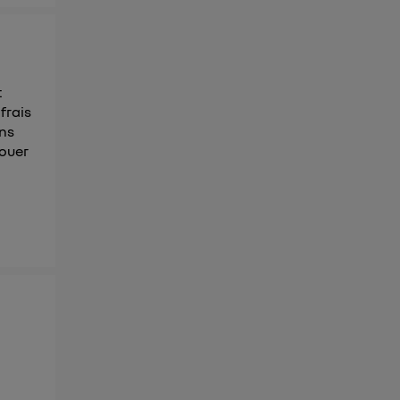
t
frais
ans
louer