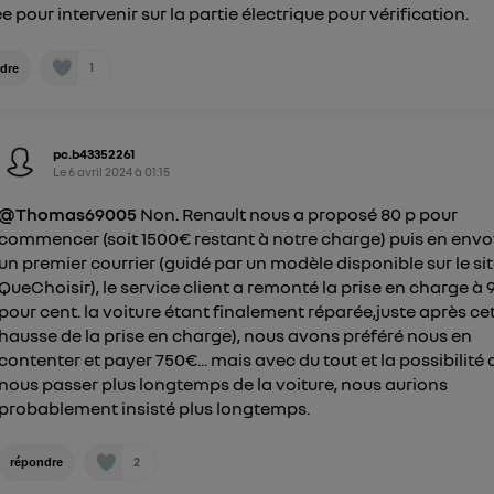
e pour intervenir sur la partie électrique pour vérification.
1
dre
pc.b43352261
Le
6 avril 2024
à
01:15
@Thomas69005
Non. Renault nous a proposé 80 p pour
commencer (soit 1500€ restant à notre charge) puis en env
un premier courrier (guidé par un modèle disponible sur le si
QueChoisir), le service client a remonté la prise en charge à 
pour cent. la voiture étant finalement réparée,juste après ce
hausse de la prise en charge), nous avons préféré nous en
contenter et payer 750€... mais avec du tout et la possibilité 
nous passer plus longtemps de la voiture, nous aurions
probablement insisté plus longtemps.
2
répondre