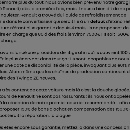
e
connexion mobile
, la personnalisation sera basée uniquement sur la navigation de 
démarre plus du tout. Nous avions bien prévenu notre garagi
mobile.
é Renault) dès la première fois, mais il nous a bien dit de ne p
pouvez à tout moment retirer ce consentement sur
le portail
inquiéter. Renault a trouvé du liquide de refroidissement de
") ou via la page « gérer Utiq » en bas de ce site. Po
rie dans le convertisseur qui serait lié à un
défaut
d'étanchéité
mations, veuillez consulter
la Politique d'information sur le
iture n'étant plus garantie depuis 4 mois, ils ne proposent de
personnelles d'Utiq
.
re en charge que 80 d des frais (environ 7500€ !!!) soit 1500€
 charge.
avons lancé une procédure de litige afin qu'ils couvrent 100 
. Et le plus énervant dans tout ça : ils sont incapables de nous
r une date de disponibilité de la pièce, invoquant plusieurs 
lais. Alors même que les chaînes de production continuent 
ire des Twingo ZE neuves.
is très content de cette voiture mais là c'est la douche glacée.
etours de Renault ne sont pas rassurants : ils nous ont appelés
 à la réception de notre premier courrier recommandé ... afin
proposer 150€ de bons d'achat en compensation des 1500€
coûterait la réparation, la blague !
us êtes encore sous garantie, mettez là dans une concession