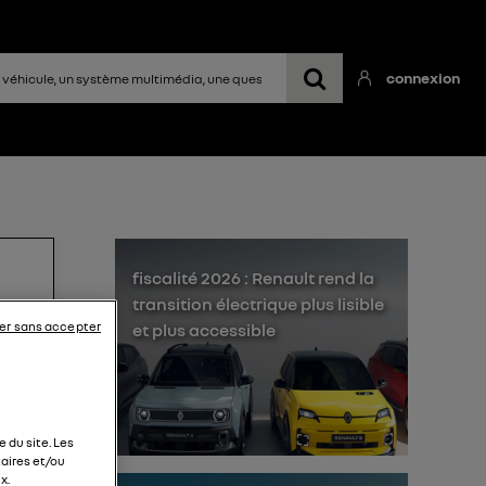
connexion
fiscalité 2026 : Renault rend la
transition électrique plus lisible
er sans accepter
et plus accessible
 du site. Les
aires et/ou
s je
x.