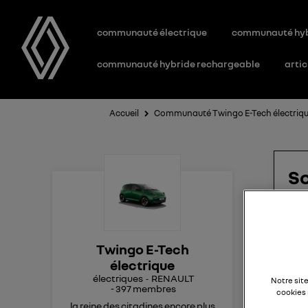
communauté électrique
communauté hy
communauté hybride rechargeable
artic
Accueil
Communauté Twingo E-Tech électriq
So
T
Twingo E-Tech
que
électrique
électriques
RENAULT
bon
Notre sit
-
397
membres
cookies 
Pro
la reine des citadines encore plus