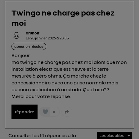
opérateur télécom participant
et que vous
Twingo ne charge pas chez
consentez sur chaque site).
La technologie Utiq a été conçue pour la
moi
protection de vos données personnelles en vous
brunolr
offrant choix et contrôle.
Le
20 janvier 2026
à
20:35
Elle utilise un identifiant créé par votre opérateur
question résolue
télécom basé sur votre adresse IP et une référence
Bonjour
de votre contrat internet (ex : votre numéro de
ma twingo ne charge pas chez moi alors que mon
téléphone).
installation électrique est neuve et la terre
L'identifiant est associé à votre connexion
mesurée à zéro ohms. Ça marche chez le
internet. Ainsi, toutes les personnes utilisant la
concessionnaire avec une prise normale mais
même connexion et ayant consenties se verront
aucune explication à ce stade. Que faire??
attribuer le même identifiant. En général :
Merci pour votre réponse.
Pour une
connexion foyer
(ex : Wi-Fi), la personnalisation sera basée
sur la navigation des membres du foyer ayant consentis.
répondre
Pour une
connexion mobile
, la personnalisation sera basée
0
uniquement sur la navigation de l'utilisateur du mobile.
Vous pouvez à tout moment retirer ce
consentement sur
le portail d’Utiq
("
Consulter les 14 réponses à la