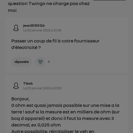
") ou via la page « gérer Utiq » en bas de ce site.
question Twingo ne charge pas chez
Pour plus d'informations, veuillez consulter
la
moi
Politique d'information sur les données
personnelles d'Utiq
.
jean35155126
Le
20 janvier 2026
à
21:08
Passer un coup de fil à votre fournisseur
d'électricité ?
0
répondre
Tibob
Le
20 janvier 2026
à
20:59
Bonjour,
0 ohm est quasi jamais possible sur une mise a la
terre ! sauf si la mesure est en milliers de ohm (sur
bcq d appareil) et donc il faut la mesure avec 3
decimal, ex 0,025 ohm
Autre possibilite, réinitialiser le veh en