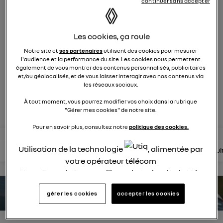
continuer sans accepter
397
membres
électriques
RENAULT
Les cookies, ça roule
la reine des citadines encore plus branchée !
Notre site et
ses partenaires
utilisent des cookies pour mesurer
l'audience et la performance du site. Les cookies nous permettent
également de vous montrer des contenus personnalisés, publicitaires
posez une question
et/ou géolocalisés, et de vous laisser interagir avec nos contenus via
les réseaux sociaux.
rejoignez
À tout moment, vous pourrez modifier vos choix dans la rubrique
"Gérer mes cookies" de notre site.
Pour en savoir plus, consultez notre
politique des cookies.
Utilisation de la technologie
, alimentée par
lire les questions
lire les articles
consultez la brochure
consul
votre opérateur télécom
Nous, Renault Group, utilisons la technologie Utiq
pour nos activités digitales (telles que décrites
estimez votre autonomie
gérer les cookies
accepter les cookies
dans cette notice de consentement) et liées à
votre navigation sur
nos site(s)
(seulement si vous
utilisez une connexion internet fournie par
un