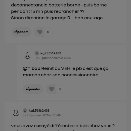
deconnectant la batterie borne - puis borne
pendant 15 mn puis rebrancher ??
Sinon direction le garage R ... bon courage
0
répondre
kgl.53162433
Le
21 janvier 2026
à
13:56
@Tibob
Reinit du VEH le pb c'est que ça
marche chez son concessionnaire
0
répondre
kgl.53162433
Le
20 janvier 2026
à
20:45
vous avez essayé différentes prises chez vous ?