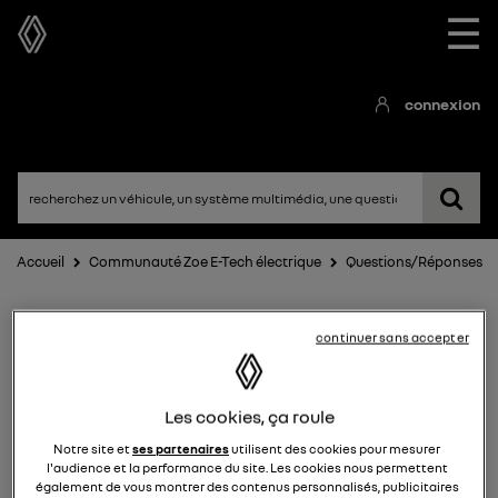
☰
connexion
Accueil
Communauté Zoe E-Tech électrique
Questions/Réponses
continuer sans accepter
Les cookies, ça roule
Notre site et
ses partenaires
utilisent des cookies pour mesurer
Zoe E-Tech électrique
l'audience et la performance du site. Les cookies nous permettent
également de vous montrer des contenus personnalisés, publicitaires