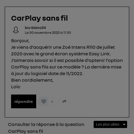
télécom basé sur votre adresse IP et une référence
de votre contrat internet (ex : votre numéro de
CarPlay sans fil
téléphone).
L'identifiant est associé à votre connexion
lou-blanc34
Le
30 novembre 2023
à
11:30
internet. Ainsi, toutes les personnes utilisant la
Bonjour,
même connexion et ayant consenties se verront
Je viens d'acquérir une Zoé Intens R110 de juillet
attribuer le même identifiant. En général :
2020 avec le grand écran système Easy Link.
Pour une
connexion foyer
(ex : Wi-Fi), la personnalisation sera basée
sur la navigation des membres du foyer ayant consentis.
J'aimerais savoir si il est possible d'optenir l'option
Pour une
connexion mobile
, la personnalisation sera basée
CarPlay sans fils sur ce modèle ? La dernière mise
uniquement sur la navigation de l'utilisateur du mobile.
à jour du logiciel date de 11/2022.
Vous pouvez à tout moment retirer ce
Bien cordialement,
consentement sur
le portail d’Utiq
("
Loïc
") ou via la page « gérer Utiq » en bas de ce site.
Pour plus d'informations, veuillez consulter
la
répondre
0
Politique d'information sur les données
personnelles d'Utiq
.
Consulter la réponse à la question
CarPlay sans fil