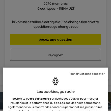
9270
membres
électriques
RENAULT
la voiture citadine électrique qui ne change rien à votre
quotidien et ça change tout
posez une question
rejoignez
continuer sans accepter
lire les questions
lire les articles
consultez votre notice
Les cookies, ça roule
Notre site et
ses partenaires
utilisent des cookies pour mesurer
estimez votre autonomie
l'audience et la performance du site. Les cookies nous permettent
également de vous montrer des contenus personnalisés, publicitaires