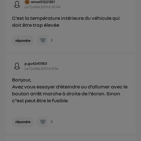
amat51221351
Le
7 juillet 2019
à
20:04
C'est la température intérieure du véhicule qui
doit être trop élevée
3
répondre
p.gu42411153
Le
7 juillet 2019
à
19:16
Bonjour,
Avez vous essayer d'éteindre ou d'allumer avec le
bouton arrêt marche à droite de l'écran. Sinon
c"est peut être le fusible.
3
répondre