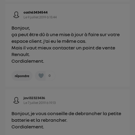
cath63434544
Le
9 juillet 2019
à
15:44
Bonjour,
ça peut être dû à une mise à jour à faire sur votre
espace client. j'ai eu le même cas.
Mais il vaut mieux contacter un point de vente
Renault.
Cordialement.
0
répondre
javl32323436
Le
7 juillet 2019
à
19:13
Bonjour, je vous conseille de debrancher la petite
batterie et la rebrancher.
Cordialement.