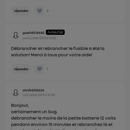
2
répondre
Auteur(e)
gael14514445
Le
10 juillet 2019
à
16:32
Débrancher et rebrancher le fusible a été la
solution! Merci à tous pour votre aide!
1
répondre
chri54216626
Le
9 juillet 2019
à
01:33
Bonjour,
certainement un bug.
debrancher le moins de la petite batterie 12 volts
pendant environ 15 minutes et rebranchez là et