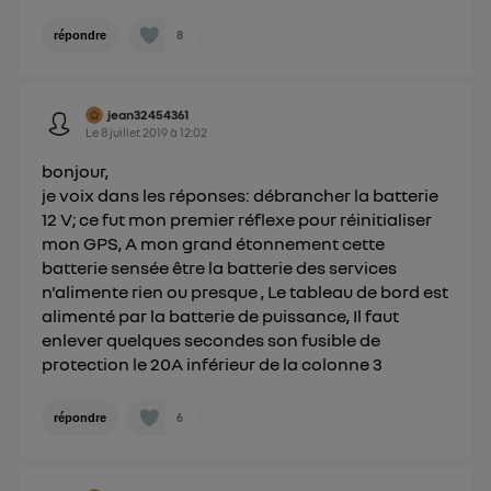
télécom basé sur votre adresse IP et une référence
8
de votre contrat internet (ex : votre numéro de
répondre
téléphone).
L'identifiant est associé à votre connexion
internet. Ainsi, toutes les personnes utilisant la
jean32454361
Le
8 juillet 2019
à
12:02
même connexion et ayant consenties se verront
attribuer le même identifiant. En général :
bonjour,
Pour une
connexion foyer
(ex : Wi-Fi), la personnalisation sera basée
je voix dans les réponses: débrancher la batterie
sur la navigation des membres du foyer ayant consentis.
12 V; ce fut mon premier réflexe pour réinitialiser
Pour une
connexion mobile
, la personnalisation sera basée
mon GPS, A mon grand étonnement cette
uniquement sur la navigation de l'utilisateur du mobile.
batterie sensée être la batterie des services
Vous pouvez à tout moment retirer ce
n'alimente rien ou presque , Le tableau de bord est
consentement sur
le portail d’Utiq
("
alimenté par la batterie de puissance, Il faut
") ou via la page « gérer Utiq » en bas de ce site.
enlever quelques secondes son fusible de
Pour plus d'informations, veuillez consulter
la
protection le 20A inférieur de la colonne 3
Politique d'information sur les données
personnelles d'Utiq
.
6
répondre