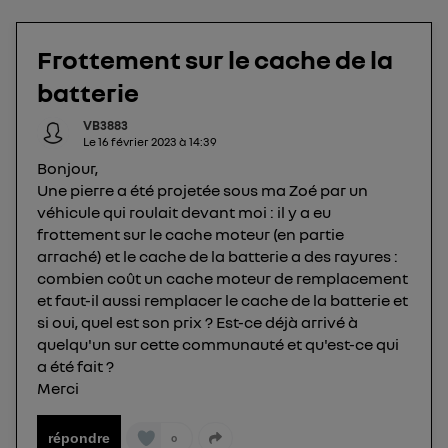
Elle utilise un identifiant créé par votre opérateur
télécom basé sur votre adresse IP et une référence
Frottement sur le cache de la
de votre contrat internet (ex : votre numéro de
batterie
téléphone).
L'identifiant est associé à votre connexion
VB3883
internet. Ainsi, toutes les personnes utilisant la
Le
16 février 2023
à
14:39
même connexion et ayant consenties se verront
Bonjour,
attribuer le même identifiant. En général :
Une pierre a été projetée sous ma Zoé par un
Pour une
connexion foyer
(ex : Wi-Fi), la personnalisation sera basée
véhicule qui roulait devant moi : il y a eu
sur la navigation des membres du foyer ayant consentis.
frottement sur le cache moteur (en partie
Pour une
connexion mobile
, la personnalisation sera basée
arraché) et le cache de la batterie a des rayures :
uniquement sur la navigation de l'utilisateur du mobile.
Vous pouvez à tout moment retirer ce
combien coût un cache moteur de remplacement
et faut-il aussi remplacer le cache de la batterie et
consentement sur
le portail d’Utiq
("
si oui, quel est son prix ? Est-ce déjà arrivé à
") ou via la page « gérer Utiq » en bas de ce site.
quelqu'un sur cette communauté et qu'est-ce qui
Pour plus d'informations, veuillez consulter
la
a été fait ?
Politique d'information sur les données
Merci
personnelles d'Utiq
.
répondre
0