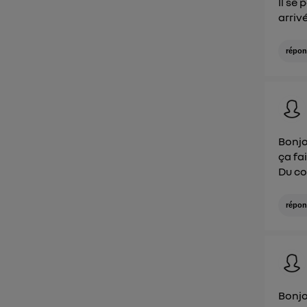
Il se
arriv
répon
Bonjo
ça fa
Du co
répon
Bonj