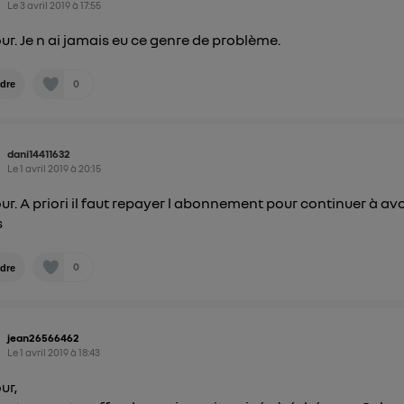
") ou via la page « gérer Utiq » en bas de ce site. Po
Le
3 avril 2019
à
17:55
mations, veuillez consulter
la Politique d'information sur le
ur. Je n ai jamais eu ce genre de problème.
personnelles d'Utiq
.
0
dre
dani14411632
Le
1 avril 2019
à
20:15
ur. A priori il faut repayer l abonnement pour continuer à avo
s
0
dre
jean26566462
Le
1 avril 2019
à
18:43
ur,