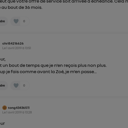
 peut que votre offre de service soit arrivée à échéance. Cela 
é au bout de 36 mois.
0
dre
chri54216626
Le
1 avril 2019
à
13:51
ur,
it un bout de temps que je n'en reçois plus non plus.
up je fais comme avant la Zoé, je m'en passe...
0
dre
tong43436511
Le
1 avril 2019
à
13:28
our