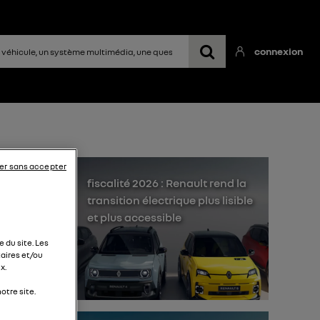
connexion
er sans accepter
s
fiscalité 2026 : Renault rend la
transition électrique plus lisible
et plus accessible
 du site. Les
aires et/ou
x.
 le
otre site.