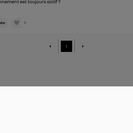
nnement est toujours actif ?
0
dre
1