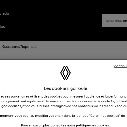
bride
les
Questions/Réponses
continu
us d'emails lors des débuts/arrête
 charge de ma Zoe
Les cookies, ça roule
geor22462644
e et
ses partenaires
utilisent des cookies pour mesurer l'audience et la performance
Le
23 mars 2019
à
15:09
nous permettent également de vous montrer des contenus personnalisés, publicit
géolocalisés, et de vous laisser interagir avec nos contenus via les réseaux sociau
our, il semble que ma Zoe ne communique plus avec les serveurs depuiz
ars. Problème connu ? POuvez-vous m'aider svp ? Merci
 moment, vous pourrez modifier vos choix dans la rubrique "Gérer mes cookies" de n
Pour en savoir plus, consultez notre
politique des cookies.