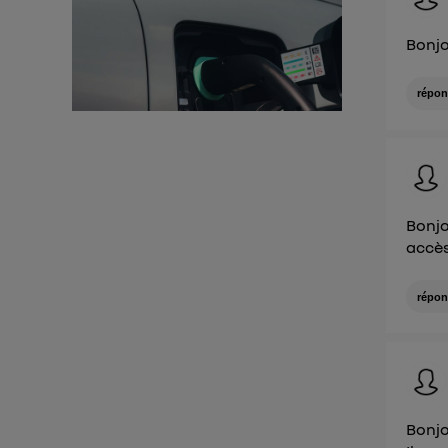
d'infor
Bonjo
répon
Bonjo
accè
répon
Bonjo