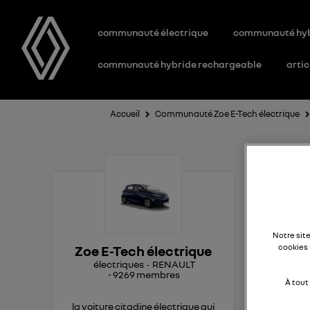
communauté électrique
communauté hy
communauté hybride rechargeable
artic
Accueil
Communauté Zoe E-Tech électrique
Pl
de
Notre sit
cookies 
Zoe E-Tech électrique
Bonj
électriques
RENAULT
-
9269
membres
18 m
À tout
la voiture citadine électrique qui