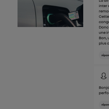
La di
inter
remon
Cette
congé
Donc 
une i
Bon, 
plus 
répon
Bonjo
perfo
répon