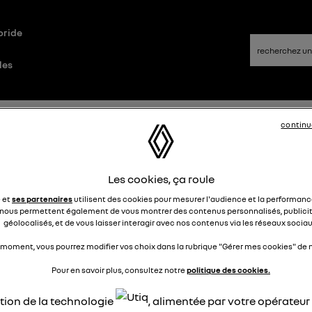
bride
les
Questions/Réponses
continu
ise green up
Les cookies, ça roule
e et
ses partenaires
utilisent des cookies pour mesurer l'audience et la performance
domdom
nous permettent également de vous montrer des contenus personnalisés, publicit
Le
17 décembre 2020
à
00:15
géolocalisés, et de vous laisser interagir avec nos contenus via les réseaux sociau
jour
 moment, vous pourrez modifier vos choix dans la rubrique "Gérer mes cookies" de n
 il vraiment un disjoncteur HPi pour la protection de la prise, 
ter diff 30Ma type A et je pourrai installer un portes fusibles 
Pour en savoir plus, consultez notre
politique des cookies.
ouvoir de coupure est aussi tres élevé, je sais que les fusibles
t plus d'actualité mais ils sont toujours de bonne protection.
ation de la technologie
, alimentée par votre opérateu