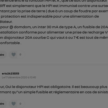
fférence entre la fonction HPI et A , que ce soit un disjoncteur
 diff est simplement que le HPI est immunisé contre une surt
tant par la prise de terre ( due à un coup de foudre par exe
 protection est indispensable pour une alimentation de
lateur.
pour @ domdom, un inter 30 mA de type A, un fusible de 20A
nstallation conforme pour alimenter une prise de recharge V
un disjoncteur 20A courbe C qui vaut 6 ou 7 € est tout de mê
confortable .
0
dre
eric26233313
Le
17 décembre 2020
à
10:45
ur, Oui le disjoncteur HPI est obligatoire. Il est beaucoup plus
rmant qu"un simple fusible et réglementaire en cas de sinistre
0
dre