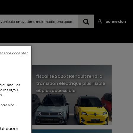
connexion
er sans accepter
fiscalité 2026 : Renault rend la
transition électrique plus lisible
 du site. Les
et plus accessible
aires et/ou
x.
otre site.
j'ai
dont
r télécom