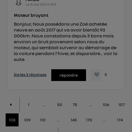
Le
16 mai 2021
à
18:15
Moteur bruyant
Bonjour, Nous possédons une Zoé achetée
neuve en août 2017 qui va avoir bientôt 93
000km. Nous constations depuis 3 bons mois
environ un bruit provenant selon nous du
moteur, qui semblait survenir au démarrage de
la voiture pendant l'hiver, et disparaitre...
voir la
suite
lire les 3 réponses
5
répondre
1
...
50
75
...
106
107
108
109
110
...
145
170
...
174