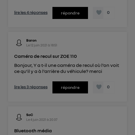
lire les 4 réponses
0
répondre
Baron
Le
12 juin 2021
à
18:51
Caméra de recul sur ZOE 110
Bonjour, Y a t-il une caméra de recul où l'on voit
ce qu'il y a à l'arrière du véhicule? merci
lire les 3 réponses
0
répondre
SoC
Le
4 juin 2021
à
20:37
Bluetooth média