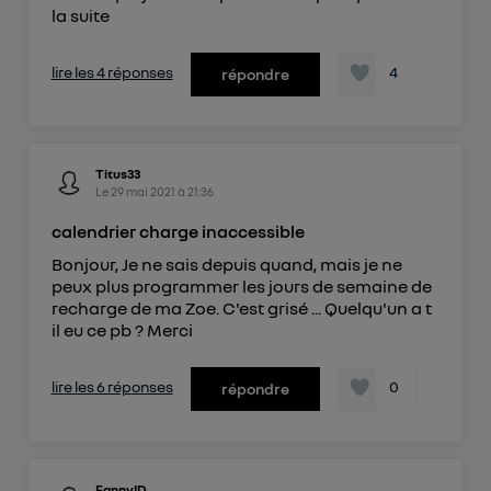
la suite
lire les 4 réponses
4
répondre
Titus33
Le
29 mai 2021
à
21:36
calendrier charge inaccessible
Bonjour, Je ne sais depuis quand, mais je ne
peux plus programmer les jours de semaine de
recharge de ma Zoe. C'est grisé ... Quelqu'un a t
il eu ce pb ? Merci
lire les 6 réponses
0
répondre
FannyID