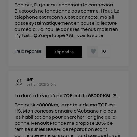
Bonjour, Du jour au lendemain la connexion
Bluetooth ne fonctionne pas comme il faut. Le
téléphone est reconnu, est connecté, mais il
passe systématiquement en pause la lecture
du média. J'ai fouillé dans les menus mais rien
n'y fait... Qu'ai-je loupé ? M...
voir la suite
lire la réponse
10
répondre
JMF
Le
1 juin 2021
à
16:15
La durée de vie d'une ZOE est de 68000KM !?!..
BonjourA 68000km, le moteur de ma ZOE est
HS. Mon concessionnaire d'Aubagne n'a pas
les habilitations pour chercher l'origine de la
panne. Renault France me propose 20% de
remise sur les 8000€ de réparation étant
donné que je ne suis pas en tord puisque l...
voir