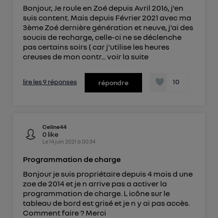
Bonjour, Je roule en Zoé depuis Avril 2016, j'en
suis content. Mais depuis Février 2021 avec ma
3ème Zoé dernière génération et neuve, j'ai des
soucis de recharge, celle-ci ne se déclenche
pas certains soirs ( car j'utilise les heures
creuses de mon contr...
voir la suite
lire les 9 réponses
10
répondre
Celine44
0
like
Le
14 juin 2021
à
00:34
Programmation de charge
Bonjour je suis propriétaire depuis 4 mois d une
zoe de 2014 et je n arrive pas a activer la
programmation de charge. L icône sur le
tableau de bord est grisé et je n y ai pas accès.
Comment faire ? Merci