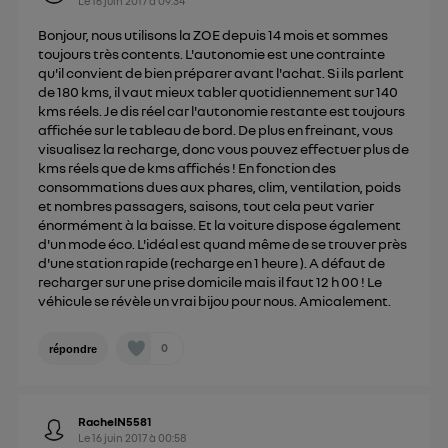
Le
16 juin 2017
à
09:34
Bonjour, nous utilisons la ZOE depuis 14 mois et sommes
toujours très contents. L'autonomie est une contrainte
qu'il convient de bien préparer avant l'achat. Si ils parlent
de 180 kms, il vaut mieux tabler quotidiennement sur 140
kms réels. Je dis réel car l'autonomie restante est toujours
affichée sur le tableau de bord. De plus en freinant, vous
visualisez la recharge, donc vous pouvez effectuer plus de
kms réels que de kms affichés ! En fonction des
consommations dues aux phares, clim, ventilation, poids
et nombres passagers, saisons, tout cela peut varier
énormément à la baisse. Et la voiture dispose également
d'un mode éco. L'idéal est quand même de se trouver près
d'une station rapide (recharge en 1 heure ). A défaut de
recharger sur une prise domicile mais il faut 12 h 00 ! Le
véhicule se révèle un vrai bijou pour nous. Amicalement.
0
répondre
RachelN5581
Le
16 juin 2017
à
00:58