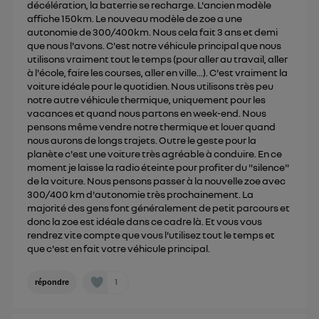
décélération, la baterrie se recharge. L'ancien modèle
affiche 150km. Le nouveau modèle de zoe a une
autonomie de 300/400km. Nous cela fait 3 ans et demi
que nous l'avons. C'est notre véhicule principal que nous
utilisons vraiment tout le temps (pour aller au travail, aller
à l'école, faire les courses, aller en ville...). C'est vraiment la
voiture idéale pour le quotidien. Nous utilisons très peu
notre autre véhicule thermique, uniquement pour les
vacances et quand nous partons en week-end. Nous
pensons même vendre notre thermique et louer quand
nous aurons de longs trajets. Outre le geste pour la
planète c'est une voiture très agréable à conduire. En ce
moment je laisse la radio éteinte pour profiter du "silence"
de la voiture. Nous pensons passer à la nouvelle zoe avec
300/400 km d'autonomie très prochainement. La
majorité des gens font généralement de petit parcours et
donc la zoe est idéale dans ce cadre là. Et vous vous
rendrez vite compte que vous l'utilisez tout le temps et
que c'est en fait votre véhicule principal.
1
répondre