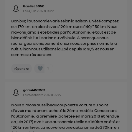
GaelleL5050
Le
14 juin 2017
à
14:29
Bonjour, l'autonomie varie selon la saison. En été comptez
sur 170 km, en plein hivers 120 km autre 140/ 150km. Nous
n'avons jamais été bridés par l'autonomie, le tout est de
bien définir l'utilisation du véhicule. A noter que nous
rechargeons uniquement chez nous, sur prise normale la
nuit. Sinon nous utilisons la Zoé depuis 1an1/2 et nous en
sommes très content
1
répondre
garc44513513
Le
26 octobre 2017
à
02:27
Nous aimons aussi beaucoup cette voiture au point
d'avoir maintenant acheté le 2ème modèle. Concernant
l'autonomie, la première (achetée en mars 2013 et rendue
en juin 2017) avait une autonomie réelle de 160km en été et
120km en hiver. La nouvelle a une autonomie de 270km en