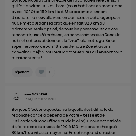
de votre contrat internet (ex : votre numéro de
qui fait environ 110 km l'hiver (nous habitons en montagne
avec - 10°C) et 150 km l'été. Mes parents viennent
téléphone).
d'acheter la nouvelle version donnée sur catalogue pour
L'identifiant est associé à votre connexion
400 km et qui dans la pratique en fait 320 km au
internet. Ainsi, toutes les personnes utilisant la
printemps. Mais a priori, de tous les possesseurs de Zoe
même connexion et ayant consenties se verront
rencontré jusqu'à présent, les concessionnaires Renault
ne trichent pas et donnent le "vrai" kilométrage. Sinon,
attribuer le même identifiant. En général :
super heureux depuis 18 mois de notre Zoe et avons
Pour une
connexion foyer
(ex : Wi-Fi), la personnalisation sera basée
convaincu déjà 3 nouveaux propriétaires qui en sont tout
sur la navigation des membres du foyer ayant consentis.
aussi contents !
Pour une
connexion mobile
, la personnalisation sera basée
uniquement sur la navigation de l'utilisateur du mobile.
Vous pouvez à tout moment retirer ce
1
répondre
consentement sur
le portail d’Utiq
("
") ou via la page « gérer Utiq » en bas de ce site.
Pour plus d'informations, veuillez consulter
la
anna56251341
Le
14 juin 2017
à
15:40
Politique d'information sur les données
personnelles d'Utiq
.
Bonjour, C'est une question à laquelle il est difficile de
répondre car cela dépend de votre vitesse et de
l'utilisation du chauffage ou de la clim). Il nous est arrivée
de faire des distances de 120 à 130km sans recharge à
80km/h de vitesse moyenne. En outre quand on est en