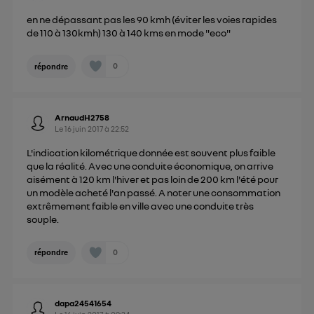
en ne dépassant pas les 90 kmh (éviter les voies rapides
de 110 à 130kmh) 130 à 140 kms en mode "eco"
0
répondre
ArnaudH2758
Le
16 juin 2017
à
22:52
L'indication kilométrique donnée est souvent plus faible
que la réalité. Avec une conduite économique, on arrive
aisément à 120 km l'hiver et pas loin de 200 km l'été pour
un modèle acheté l'an passé. A noter une consommation
extrêmement faible en ville avec une conduite très
souple.
0
répondre
dapa24541654