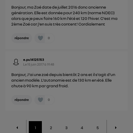
Bonjour, ma Zoé date de juillet 2016 donc ancienne
génération. Elle est donnée pour 240 km (norme NDEC)
alors que je peux faire 160 km l'été et 120 l'hiver. C'est ma
2ème Zoé car j'en suis très content! Cordialement
0
répondre
e.pu14125153
Le
15 juin 2017
à
19:48
Bonjour, J'ai une zoé depuis bientôt 2 ans et il s'agit d'un
ancien modèle. L'autonomie est de 130 km en été. Elle
chute à 90 km par grand froid.
0
répondre
1
2
3
4
5