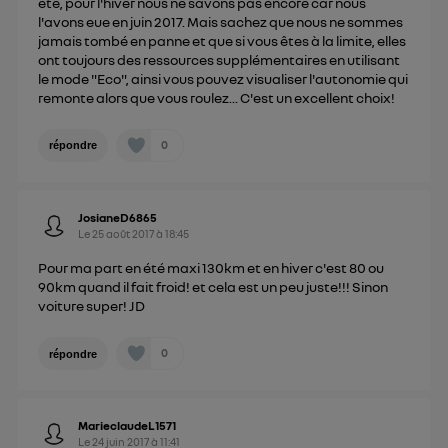
été, pour l'hiver nous ne savons pas encore car nous
l'avons eue en juin 2017. Mais sachez que nous ne sommes
jamais tombé en panne et que si vous êtes à la limite, elles
ont toujours des ressources supplémentaires en utilisant
le mode "Eco", ainsi vous pouvez visualiser l'autonomie qui
remonte alors que vous roulez... C'est un excellent choix!
0
répondre
JosianeD6865
Le
25 août 2017
à
18:45
Pour ma part en été maxi 130km et en hiver c'est 80 ou
90km quand il fait froid! et cela est un peu juste!!! Sinon
voiture super! JD
0
répondre
MarieclaudeL1571
Le
24 juin 2017
à
11:41