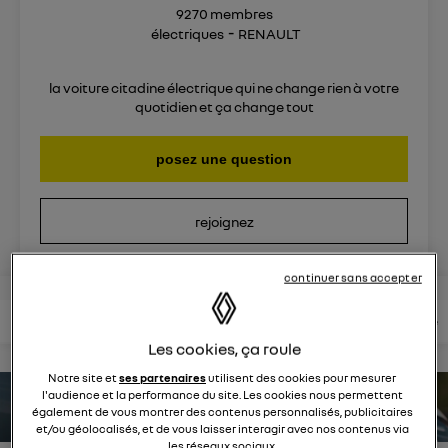
9270
membres
électriques
RENAULT
la voiture citadine électrique qui ne change rien à votre
quotidien et ça change tout
posez une question
rejoignez
continuer sans accepter
lire les questions
lire les articles
consultez votre notice
Les cookies, ça roule
Notre site et
ses partenaires
utilisent des cookies pour mesurer
l'audience et la performance du site. Les cookies nous permettent
estimez votre autonomie
également de vous montrer des contenus personnalisés, publicitaires
et/ou géolocalisés, et de vous laisser interagir avec nos contenus via
les réseaux sociaux.