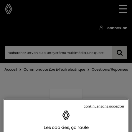
☰
connexion
Accueil
Communauté Zoe E-Tech électrique
Questions/Réponses
continuer sans accepter
Zoe E-Tech électrique
Les cookies, ça roule