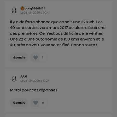
jacq34441424
Le
26 juin 2020
à
00:41
Il y a de forte chance que ce soit une 22Kwh. Les
40 sont sorties vers mars 2017 ou alors c'était une
des premières. Ce n'est pas difficile de le vérifier.
Une 22 a une autonomie de 150 kms environ et le
40, près de 250. Vous serez fixé. Bonne route !
1
répondre
PAM
Le
28 juin 2020
à
19:27
Merci pour ces réponses
0
répondre