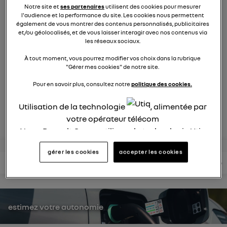
9270
membres
Notre site et
ses partenaires
utilisent des cookies pour mesurer
l'audience et la performance du site. Les cookies nous permettent
électriques
RENAULT
également de vous montrer des contenus personnalisés, publicitaires
et/ou géolocalisés, et de vous laisser interagir avec nos contenus via
les réseaux sociaux.
la voiture citadine électrique qui ne change rien à votre
quotidien et ça change tout
À tout moment, vous pourrez modifier vos choix dans la rubrique
"Gérer mes cookies" de notre site.
posez une question
Pour en savoir plus, consultez notre
politique des cookies.
Utilisation de la technologie
, alimentée par
rejoignez
votre opérateur télécom
Nous, Renault Group, utilisons la technologie Utiq
pour nos activités digitales (telles que décrites
gérer les cookies
accepter les cookies
dans cette notice de consentement) et liées à
lire les questions
lire les articles
consultez votre notice
votre navigation sur
nos site(s)
(seulement si vous
utilisez une connexion internet fournie par
un
opérateur télécom participant
et que vous
consentez sur chaque site).
estimez votre autonomie
La technologie Utiq a été conçue pour la