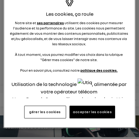
9269
membres
électriques
RENAULT
Les cookies, ça roule
Notre site et
ses partenaires
utilisent des cookies pour mesurer
la voiture citadine électrique qui ne change rien à votre
l'audience et la performance du site. Les cookies nous permettent
quotidien et ça change tout
également de vous montrer des contenus personnalisés, publicitaires
et/ou géolocalisés, et de vous laisser interagir avec nos contenus via
les réseaux sociaux.
posez une question
À tout moment, vous pourrez modifier vos choix dans la rubrique
"Gérer mes cookies" de notre site.
rejoignez
Pour en savoir plus, consultez notre
politique des cookies.
Utilisation de la technologie
, alimentée par
votre opérateur télécom
Nous, Renault Group, utilisons la technologie Utiq
lire les questions
lire les articles
consultez votre notice
pour nos activités digitales (telles que décrites
gérer les cookies
accepter les cookies
dans cette notice de consentement) et liées à
votre navigation sur
nos site(s)
(seulement si vous
estimez votre autonomie
utilisez une connexion internet fournie par
un
opérateur télécom participant
et que vous