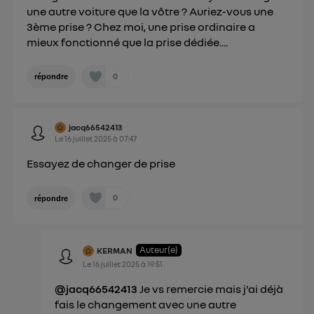
une autre voiture que la vôtre ? Auriez-vous une
3ème prise ? Chez moi, une prise ordinaire a
mieux fonctionné que la prise dédiée....
0
répondre
jacq66542413
Le
16 juillet 2025
à
07:47
Essayez de changer de prise
0
répondre
Auteur(e)
KERMAN
Le
16 juillet 2025
à
19:51
@jacq66542413
Je vs remercie mais j'ai déjà
fais le changement avec une autre