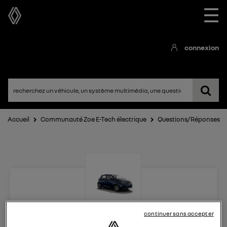
☰
connexion
Accueil
Communauté Zoe E-Tech électrique
Questions/Réponses
Zoe E-Tech électrique
continuer sans accepter