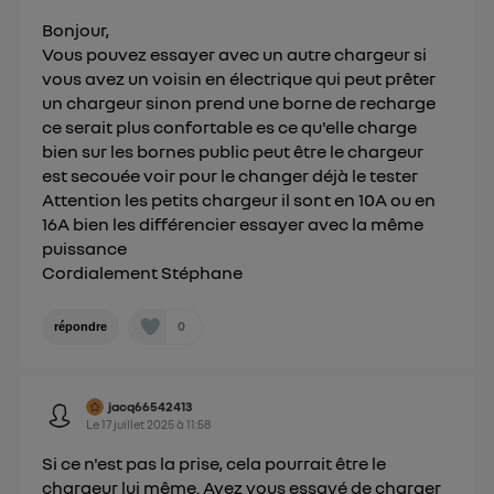
Pour plus d'informations, veuillez consulter
la
Politique d'information sur les données
Bonjour,
Vous pouvez essayer avec un autre chargeur si
personnelles d'Utiq
.
vous avez un voisin en électrique qui peut prêter
un chargeur sinon prend une borne de recharge
ce serait plus confortable es ce qu'elle charge
bien sur les bornes public peut être le chargeur
est secouée voir pour le changer déjà le tester
Attention les petits chargeur il sont en 10A ou en
16A bien les différencier essayer avec la même
puissance
Cordialement Stéphane
0
répondre
jacq66542413
Le
17 juillet 2025
à
11:58
Si ce n'est pas la prise, cela pourrait être le
chargeur lui même. Avez vous essayé de charger