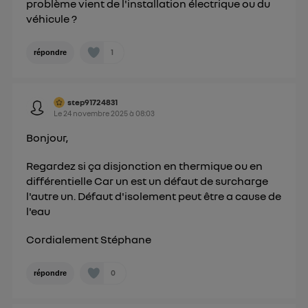
problème vient de l'installation électrique ou du
consentement sur
le portail d’Utiq
("
véhicule ?
") ou via la page « gérer Utiq » en bas de ce site.
Pour plus d'informations, veuillez consulter
la
1
répondre
Politique d'information sur les données
personnelles d'Utiq
.
step91724831
Le
24 novembre 2025
à
08:03
Bonjour,
Regardez si ça disjonction en thermique ou en
différentielle Car un est un défaut de surcharge
l'autre un. Défaut d'isolement peut être a cause de
l'eau
Cordialement Stéphane
0
répondre