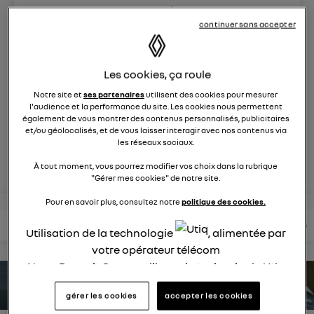
9270
membres
électriques
RENAULT
continuer sans accepter
la voiture citadine électrique qui ne change rien à votre
Les cookies, ça roule
quotidien et ça change tout
Notre site et
ses partenaires
utilisent des cookies pour mesurer
l'audience et la performance du site. Les cookies nous permettent
posez une question
également de vous montrer des contenus personnalisés, publicitaires
et/ou géolocalisés, et de vous laisser interagir avec nos contenus via
les réseaux sociaux.
rejoignez
À tout moment, vous pourrez modifier vos choix dans la rubrique
"Gérer mes cookies" de notre site.
Pour en savoir plus, consultez notre
politique des cookies.
lire les questions
lire les articles
consultez votre notice
Utilisation de la technologie
, alimentée par
votre opérateur télécom
Nous, Renault Group, utilisons la technologie Utiq
pour nos activités digitales (telles que décrites
estimez votre autonomie
gérer les cookies
accepter les cookies
dans cette notice de consentement) et liées à