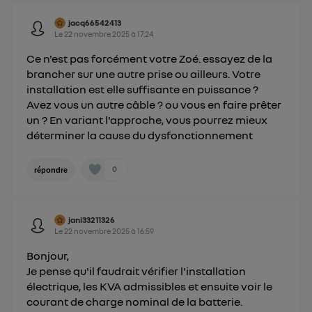
jacq66542413
Le
22 novembre 2025
à
17:24
Ce n'est pas forcément votre Zoé. essayez de la
brancher sur une autre prise ou ailleurs. Votre
installation est elle suffisante en puissance ?
Avez vous un autre câble ? ou vous en faire prêter
un ? En variant l'approche, vous pourrez mieux
déterminer la cause du dysfonctionnement
0
répondre
jani33211326
Le
22 novembre 2025
à
16:59
Bonjour,
Je pense qu'il faudrait vérifier l'installation
électrique, les KVA admissibles et ensuite voir le
courant de charge nominal de la batterie.