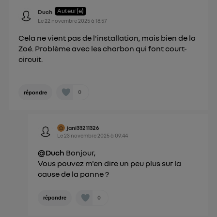
Auteur(e)
Duch
Le
22 novembre 2025
à
18:57
Cela ne vient pas de l'installation, mais bien de la
Zoé. Problème avec les charbon qui font court-
circuit.
0
répondre
jani33211326
Le
23 novembre 2025
à
09:44
@Duch
Bonjour,
Vous pouvez m'en dire un peu plus sur la
cause de la panne ?
0
répondre