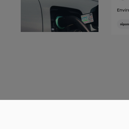
Envir
répon