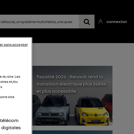
connexion
er sans accepter
fiscalité 2026 : Renault rend la
 du site. Les
aires et/ou
transition électrique plus lisible
x.
et plus accessible
otre site.
r télécom
 digitales