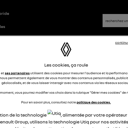
bride
les
continu
Questions/Réponses
Les cookies, ça roule
onsomation
e et
ses partenaires
utilisent des cookies pour mesurer l'audience et la performance
nous permettent également de vous montrer des contenus personnalisés, publicit
géolocalisés, et de vous laisser interagir avec nos contenus via les réseaux sociau
jpm1947
Le
28 janvier 2020
à
20:56
 moment, vous pourrez modifier vos choix dans la rubrique "Gérer mes cookies" de n
jour, combien de w au km pour le moteur 100? merci
Pour en savoir plus, consultez notre
politique des cookies.
épondre
0
ation de la technologie
, alimentée par votre opérateu
enault Group, utilisons la technologie Utiq pour nos activités