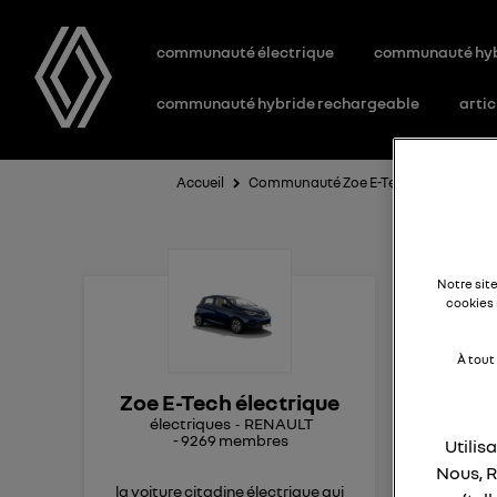
communauté électrique
communauté hy
communauté hybride rechargeable
artic
Accueil
Communauté Zoe E-Tech électrique
c
Notre sit
cookies 
À tout
Bon
Zoe E-Tech électrique
électriques
RENAULT
r
-
9269
membres
Utilis
Nous, R
la voiture citadine électrique qui