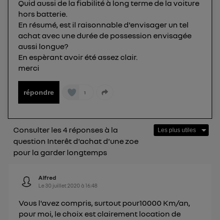
Quid aussi de la fiabilité à long terme de la voiture
Elle utilise un identifiant créé par votre opérateur
hors batterie.
télécom basé sur votre adresse IP et une référence
En résumé, est il raisonnable d'envisager un tel
de votre contrat internet (ex : votre numéro de
achat avec une durée de possession envisagée
téléphone).
aussi longue?
L'identifiant est associé à votre connexion
En espèrant avoir été assez clair.
internet. Ainsi, toutes les personnes utilisant la
merci
même connexion et ayant consenties se verront
attribuer le même identifiant. En général :
répondre
1
Pour une
connexion foyer
(ex : Wi-Fi), la personnalisation sera basée
sur la navigation des membres du foyer ayant consentis.
Pour une
connexion mobile
, la personnalisation sera basée
uniquement sur la navigation de l'utilisateur du mobile.
Consulter les 4 réponses à la
Vous pouvez à tout moment retirer ce
question Interêt d'achat d'une zoe
consentement sur
le portail d’Utiq
("
pour la garder longtemps
") ou via la page « gérer Utiq » en bas de ce site.
Pour plus d'informations, veuillez consulter
la
Alfred
Politique d'information sur les données
Le
30 juillet 2020
à
16:48
personnelles d'Utiq
.
Vous l'avez compris, surtout pour10000 Km/an,
pour moi, le choix est clairement location de