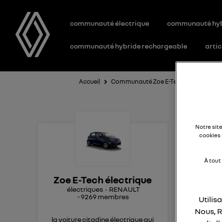
communauté électrique
communauté hy
communauté hybride rechargeable
artic
Accueil
Communauté Zoe E-Tech électrique
Lè
Notre sit
cookies 
À tout
Bon
Zoe E-Tech électrique
électriques
RENAULT
Le 
-
9269
membres
Utilis
pou
Nous, R
la voiture citadine électrique qui