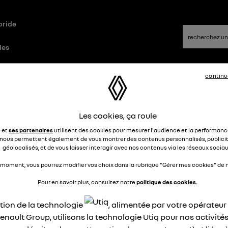
bride
les
continu
Questions/Réponses
Les cookies, ça roule
ve vitres Zoé
e et
ses partenaires
utilisent des cookies pour mesurer l'audience et la performance
nous permettent également de vous montrer des contenus personnalisés, publicit
géolocalisés, et de vous laisser interagir avec nos contenus via les réseaux sociau
Channe
Le
15 avril 2026
à
20:10
 moment, vous pourrez modifier vos choix dans la rubrique "Gérer mes cookies" de n
jour,
Pour en savoir plus, consultez notre
politique des cookies.
lève vitre côté conducteur fonctionne par intermittence
ation de la technologie
, alimentée par votre opérateu
rquoi et que faire
enault Group, utilisons la technologie Utiq pour nos activités