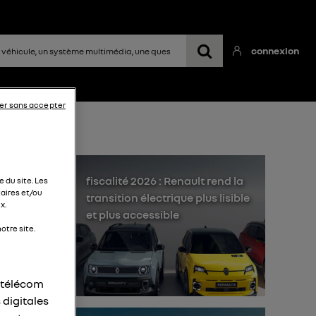
connexion
er sans accepter
fiscalité 2026 : Renault rend la
 du site. Les
aires et/ou
transition électrique plus lisible
x.
et plus accessible
otre site.
r télécom
 digitales