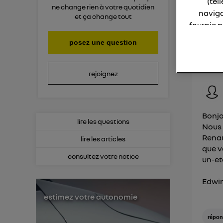
(tel
Mer
ne change rien à votre quotidien
naviga
et ça change tout
fournie 
r
posez une question
La techno
Consult
Elle util
rejoignez
IP et u
L'identi
utilisa
Bonjo
lire les questions
Nous 
Pour une
Renau
lire les articles
que v
Pour un
consultez votre notice
un-et
Vous 
Edwin
d'infor
estimez votre autonomie
répon