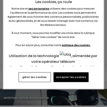
Les cookies, ça roule
9270
membres
électriques
RENAULT
Notre site et
ses partenaires
utilisent des cookies pour mesurer
l'audience et la performance du site. Les cookies nous permettent
également de vous montrer des contenus personnalisés, publicitaires
la voiture citadine électrique qui ne change rien à votre
et/ou géolocalisés, et de vous laisser interagir avec nos contenus via
les réseaux sociaux.
quotidien et ça change tout
À tout moment, vous pourrez modifier vos choix dans la rubrique
"Gérer mes cookies" de notre site.
posez une question
Pour en savoir plus, consultez notre
politique des cookies.
rejoignez
Utilisation de la technologie
, alimentée par
votre opérateur télécom
Nous, Renault Group, utilisons la technologie Utiq
pour nos activités digitales (telles que décrites
lire les questions
lire les articles
consultez votre notice
gérer les cookies
accepter les cookies
dans cette notice de consentement) et liées à
votre navigation sur
nos site(s)
(seulement si vous
utilisez une connexion internet fournie par
un
opérateur télécom participant
et que vous
estimez votre autonomie
consentez sur chaque site).