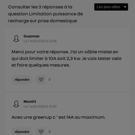
personnelles d'Utiq
.
Consulter les 3 réponses à la
question Limitation puissance de
recharge sur prise domestique
Guzzman
Le
7 août 2020
à
23:46
Merci pour votre réponse. J'ai un câble mister.ev
qui doit limiter à 10A soit 2,3 kw. Je vais tester cela
et faire quelques mesures.
0
répondre
Mich03
Le
7 août 2020
à
16:00
Avec une greenup c ' est 14A au maximum.
0
répondre