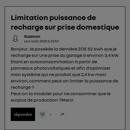
La technologie Utiq a été conçue pour la
protection de vos données personnelles en vous
offrant choix et contrôle.
Limitation puissance de
Elle utilise un identifiant créé par votre opérateur
recharge sur prise domestique
télécom basé sur votre adresse IP et une référence
de votre contrat internet (ex : votre numéro de
Guzzman
Le
6 août 2020
à
22:59
téléphone).
Bonjour. Je possède la dernière ZOE 52 kwh que je
L'identifiant est associé à votre connexion
recharge sur une prise du garage à environ 3,4 kW.
internet. Ainsi, toutes les personnes utilisant la
Etant en autoconsommation à partir de
même connexion et ayant consenties se verront
panneaux photovoltaïques et afin d'optimiser
attribuer le même identifiant. En général :
mon système qui ne produit que 2,4 kw maxi
Pour une
connexion foyer
(ex : Wi-Fi), la personnalisation sera basée
environ, comment peut-on limiter la puissance de
sur la navigation des membres du foyer ayant consentis.
Pour une
connexion mobile
, la personnalisation sera basée
recharge ?
uniquement sur la navigation de l'utilisateur du mobile.
Peut-on la moduler pour ne consommer que le
Vous pouvez à tout moment retirer ce
surplus de production ?Merci
consentement sur
le portail d’Utiq
("
") ou via la page « gérer Utiq » en bas de ce site.
répondre
0
Pour plus d'informations, veuillez consulter
la
Politique d'information sur les données