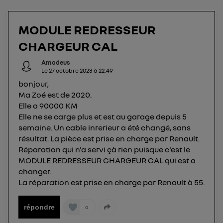
Elle utilise un identifiant créé par votre opérateur
télécom basé sur votre adresse IP et une référence
de votre contrat internet (ex : votre numéro de
MODULE REDRESSEUR
téléphone).
CHARGEUR CAL
L'identifiant est associé à votre connexion
internet. Ainsi, toutes les personnes utilisant la
Amadeus
Le
27 octobre 2023
à
22:49
même connexion et ayant consenties se verront
bonjour,
attribuer le même identifiant. En général :
Ma Zoé est de 2020.
Pour une
connexion foyer
(ex : Wi-Fi), la personnalisation sera basée
Elle a 90000 KM
sur la navigation des membres du foyer ayant consentis.
Pour une
connexion mobile
, la personnalisation sera basée
Elle ne se carge plus et est au garage depuis 5
uniquement sur la navigation de l'utilisateur du mobile.
semaine. Un cable inrerieur a été changé, sans
Vous pouvez à tout moment retirer ce
résultat. La pièce est prise en charge par Renault.
consentement sur
le portail d’Utiq
("
Réparation qui n'a servi çà rien puisque c'est le
") ou via la page « gérer Utiq » en bas de ce site.
MODULE REDRESSEUR CHARGEUR CAL qui est a
Pour plus d'informations, veuillez consulter
la
changer.
La réparation est prise en charge par Renault à 55.
Politique d'information sur les données
personnelles d'Utiq
.
répondre
0