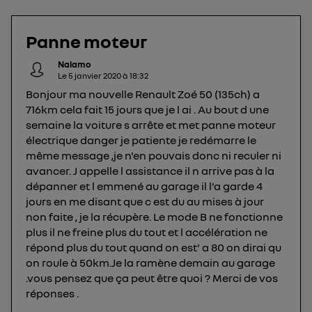
La technologie Utiq a été conçue pour la
protection de vos données personnelles en vous
offrant choix et contrôle.
Panne moteur
Elle utilise un identifiant créé par votre opérateur
Nalamo
télécom basé sur votre adresse IP et une référence
Le
5 janvier 2020
à
18:32
de votre contrat internet (ex : votre numéro de
Bonjour ma nouvelle Renault Zoé 50 (135ch) a
téléphone).
716km cela fait 15 jours que je l ai . Au bout d une
L'identifiant est associé à votre connexion
semaine la voiture s arrête et met panne moteur
internet. Ainsi, toutes les personnes utilisant la
électrique danger je patiente je redémarre le
même connexion et ayant consenties se verront
même message ,je n'en pouvais donc ni reculer ni
attribuer le même identifiant. En général :
avancer. J appelle l assistance il n arrive pas à la
Pour une
connexion foyer
(ex : Wi-Fi), la personnalisation sera basée
dépanner et l emmené au garage il l'a garde 4
sur la navigation des membres du foyer ayant consentis.
jours en me disant que c est du au mises à jour
Pour une
connexion mobile
, la personnalisation sera basée
non faite , je la récupère. Le mode B ne fonctionne
uniquement sur la navigation de l'utilisateur du mobile.
plus il ne freine plus du tout et l accélération ne
Vous pouvez à tout moment retirer ce
répond plus du tout quand on est' a 80 on dirai qu
consentement sur
le portail d’Utiq
("
on roule à 50km.Je la ramène demain au garage
") ou via la page « gérer Utiq » en bas de ce site.
.vous pensez que ça peut être quoi ? Merci de vos
Pour plus d'informations, veuillez consulter
la
réponses .
Politique d'information sur les données