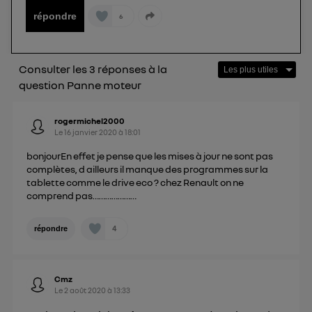
personnelles d'Utiq
.
répondre
6
Consulter les 3 réponses à la
question Panne moteur
rogermichel2000
Le
16 janvier 2020
à
18:01
bonjourEn effet je pense que les mises à jour ne sont pas
complètes, d ailleurs il manque des programmes sur la
tablette comme le drive eco ? chez Renault on ne
comprend pas…………………
4
répondre
Cmz
Le
2 août 2020
à
13:33