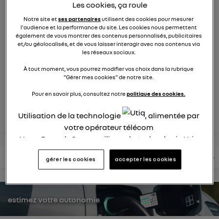
Les cookies, ça roule
9269
membres
électriques
RENAULT
Notre site et
ses partenaires
utilisent des cookies pour mesurer
l'audience et la performance du site. Les cookies nous permettent
également de vous montrer des contenus personnalisés, publicitaires
la voiture citadine électrique qui ne change rien à votre
et/ou géolocalisés, et de vous laisser interagir avec nos contenus via
quotidien et ça change tout
les réseaux sociaux.
À tout moment, vous pourrez modifier vos choix dans la rubrique
"Gérer mes cookies" de notre site.
posez une question
Pour en savoir plus, consultez notre
politique des cookies.
rejoignez
Utilisation de la technologie
, alimentée par
votre opérateur télécom
Nous, Renault Group, utilisons la technologie Utiq
pour nos activités digitales (telles que décrites
lire les questions
lire les articles
consultez votre notice
gérer les cookies
accepter les cookies
dans cette notice de consentement) et liées à
votre navigation sur
nos site(s)
(seulement si vous
utilisez une connexion internet fournie par
un
opérateur télécom participant
et que vous
estimez votre autonomie
consentez sur chaque site).