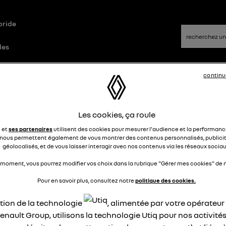
bride
les
continu
Questions/Réponses
Les cookies, ça roule
NEU AVANT
e et
ses partenaires
utilisent des cookies pour mesurer l'audience et la performance
nous permettent également de vous montrer des contenus personnalisés, publicit
géolocalisés, et de vous laisser interagir avec nos contenus via les réseaux sociau
jean41212235
Le
21 septembre 2020
à
19:52
 moment, vous pourrez modifier vos choix dans la rubrique "Gérer mes cookies" de n
jour problème s usure de pneu avant avait vous u le même c
Pour en savoir plus, consultez notre
politique des cookies.
r 14800 km merci a avance
ation de la technologie
, alimentée par votre opérateu
épondre
0
enault Group, utilisons la technologie Utiq pour nos activités