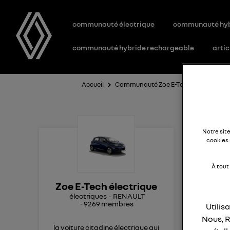
communauté électrique
communauté hy
communauté hybride rechargeable
artic
Accueil
Communauté Zoe E-Tech électrique
P
Notre sit
cookies 
À tout
Bon
Zoe E-Tech électrique
pou
électriques
RENAULT
-
9269
membres
Utilis
r
Nous, R
la voiture citadine électrique qui