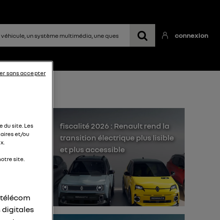
connexion
er sans accepter
fiscalité 2026 : Renault rend la
 du site. Les
aires et/ou
transition électrique plus lisible
x.
et plus accessible
otre site.
as
r télécom
 digitales