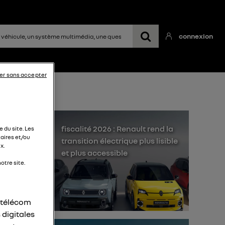
connexion
er sans accepter
fiscalité 2026 : Renault rend la
 du site. Les
aires et/ou
transition électrique plus lisible
x.
et plus accessible
otre site.
r télécom
 digitales