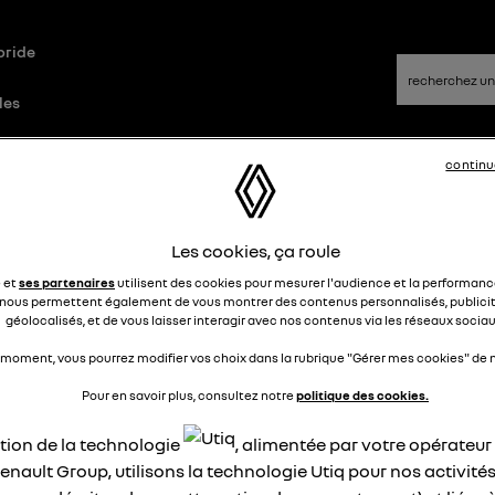
bride
les
continu
Questions/Réponses
Les cookies, ça roule
rte vélo
e et
ses partenaires
utilisent des cookies pour mesurer l'audience et la performance
nous permettent également de vous montrer des contenus personnalisés, publicit
géolocalisés, et de vous laisser interagir avec nos contenus via les réseaux sociau
allardgilles
Le
16 octobre 2022
à
14:08
 moment, vous pourrez modifier vos choix dans la rubrique "Gérer mes cookies" de n
our, quel type de porte vélo peut-on installer sur la zoe ?
Pour en savoir plus, consultez notre
politique des cookies.
il possible de tracter une petite remorque ?
ation de la technologie
, alimentée par votre opérateu
épondre
0
enault Group, utilisons la technologie Utiq pour nos activités