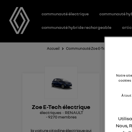
communauté électrique
communauté hy
communauté hybride rechargeable
artic
Accueil
Communauté Zoe E-Tech électrique
Po
Notre sit
cookies 
À tout
Bonj
Zoe E-Tech électrique
Est'
électriques
RENAULT
-
9270
membres
Utilis
r
Nous, R
la voiture citadine électrique qui