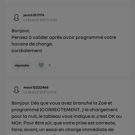
jean63531114
Le
26 avril 2021
à
13:20
Bonjour,
Pensez à valider après avoir programmé votre
horaire de charge.
cordialement
0
répondre
mour12222466
Le
26 avril 2021
à
13:19
Bonjour. Dès que vous avez branché la Zoé et
programmé (CORRECTEMENT...) le chargement
pour la nuit, le tableau vous indique si ,c'est OK ou
NOn. Pour être sûr, que votre prise est correcte,
faire, avant, un essai en charge immédiate de