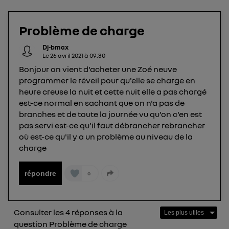
consentez sur chaque site).
La technologie Utiq a été conçue pour la
Problème de charge
protection de vos données personnelles en vous
offrant choix et contrôle.
Dj-bmax
Elle utilise un identifiant créé par votre opérateur
Le
26 avril 2021
à
09:30
télécom basé sur votre adresse IP et une référence
Bonjour on vient d'acheter une Zoé neuve
programmer le réveil pour qu'elle se charge en
de votre contrat internet (ex : votre numéro de
heure creuse la nuit et cette nuit elle a pas chargé
téléphone).
est-ce normal en sachant que on n'a pas de
L'identifiant est associé à votre connexion
branches et de toute la journée vu qu'on c'en est
internet. Ainsi, toutes les personnes utilisant la
pas servi est-ce qu'il faut débrancher rebrancher
même connexion et ayant consenties se verront
où est-ce qu'il y a un problème au niveau de la
attribuer le même identifiant. En général :
charge
Pour une
connexion foyer
(ex : Wi-Fi), la personnalisation sera basée
sur la navigation des membres du foyer ayant consentis.
Pour une
connexion mobile
, la personnalisation sera basée
répondre
0
uniquement sur la navigation de l'utilisateur du mobile.
Vous pouvez à tout moment retirer ce
consentement sur
le portail d’Utiq
("
Consulter les 4 réponses à la
") ou via la page « gérer Utiq » en bas de ce site.
question Problème de charge