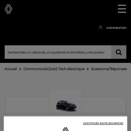
☰
connexion
Accueil
Communauté Zoe E-Tech électrique
Questions/Réponses
Zoe E-Tech électrique
continuer sans accepter