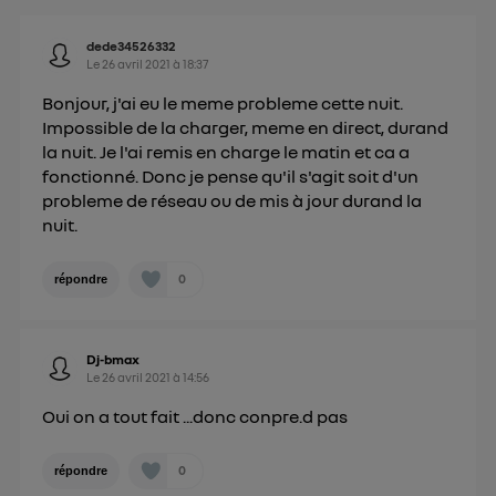
Pour plus d'informations, veuillez consulter
la
Politique d'information sur les données
dede34526332
personnelles d'Utiq
.
Le
26 avril 2021
à
18:37
Bonjour, j'ai eu le meme probleme cette nuit.
Impossible de la charger, meme en direct, durand
la nuit. Je l'ai remis en charge le matin et ca a
fonctionné. Donc je pense qu'il s'agit soit d'un
probleme de réseau ou de mis à jour durand la
nuit.
0
répondre
Dj-bmax
Le
26 avril 2021
à
14:56
Oui on a tout fait ...donc conpre.d pas
0
répondre