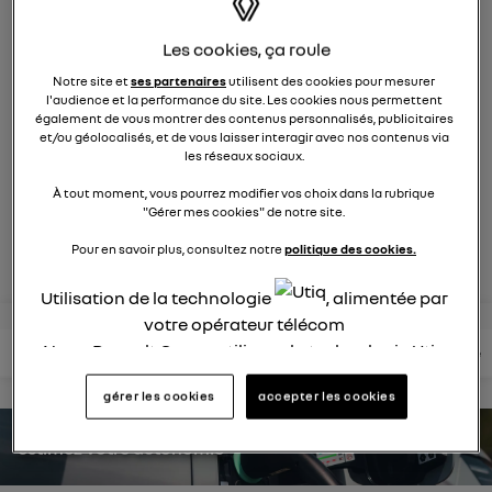
9270
membres
électriques
RENAULT
Les cookies, ça roule
Notre site et
ses partenaires
utilisent des cookies pour mesurer
la voiture citadine électrique qui ne change rien à votre
l'audience et la performance du site. Les cookies nous permettent
quotidien et ça change tout
également de vous montrer des contenus personnalisés, publicitaires
et/ou géolocalisés, et de vous laisser interagir avec nos contenus via
les réseaux sociaux.
posez une question
À tout moment, vous pourrez modifier vos choix dans la rubrique
"Gérer mes cookies" de notre site.
rejoignez
Pour en savoir plus, consultez notre
politique des cookies.
Utilisation de la technologie
, alimentée par
votre opérateur télécom
Nous, Renault Group, utilisons la technologie Utiq
lire les questions
lire les articles
consultez votre notice
pour nos activités digitales (telles que décrites
gérer les cookies
accepter les cookies
dans cette notice de consentement) et liées à
votre navigation sur
nos site(s)
(seulement si vous
estimez votre autonomie
utilisez une connexion internet fournie par
un
opérateur télécom participant
et que vous