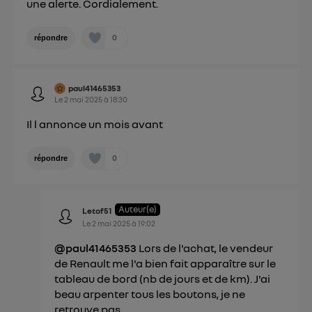
une alerte. Cordialement.
0
répondre
paul41465353
Le
2 mai 2025
à
18:30
Il l annonce un mois avant
0
répondre
Auteur(e)
Letof51
Le
2 mai 2025
à
19:02
@paul41465353
Lors de l'achat, le vendeur
de Renault me l'a bien fait apparaître sur le
tableau de bord (nb de jours et de km). J'ai
beau arpenter tous les boutons, je ne
retrouve pas.