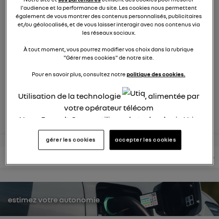
9269
membres
l'audience et la performance du site. Les cookies nous permettent
électriques
RENAULT
également de vous montrer des contenus personnalisés, publicitaires
et/ou géolocalisés, et de vous laisser interagir avec nos contenus via
les réseaux sociaux.
la voiture citadine électrique qui ne change rien à votre
À tout moment, vous pourrez modifier vos choix dans la rubrique
quotidien et ça change tout
"Gérer mes cookies" de notre site.
Pour en savoir plus, consultez notre
politique des cookies.
posez une question
Utilisation de la technologie
, alimentée par
votre opérateur télécom
rejoignez
Nous, Renault Group, utilisons la technologie Utiq
pour nos activités digitales (telles que décrites
gérer les cookies
accepter les cookies
dans cette notice de consentement) et liées à
votre navigation sur
nos site(s)
(seulement si vous
lire les questions
lire les articles
consultez votre notice
utilisez une connexion internet fournie par
un
opérateur télécom participant
et que vous
consentez sur chaque site).
estimez votre autonomie
La technologie Utiq a été conçue pour la
protection de vos données personnelles en vous