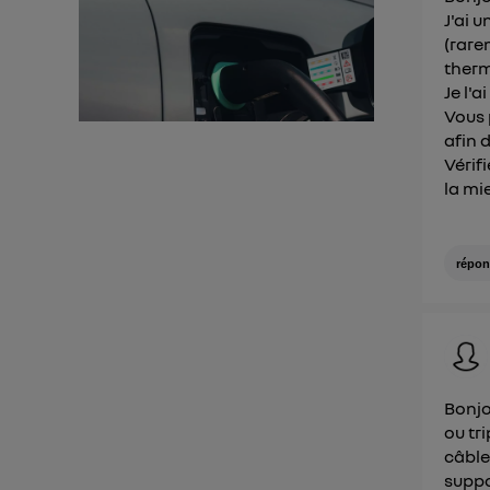
J'ai 
(rare
therm
Je l'a
Vous 
afin 
Vérif
la mi
répon
Bonjo
ou tr
câble
suppo