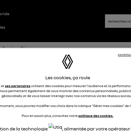
bride
les
Questions/Réponses
continu
llonge du raccordement à ma Wal
Les cookies, ça roule
ox
e et
ses partenaires
utilisent des cookies pour mesurer l'audience et la performance
nous permettent également de vous montrer des contenus personnalisés, publicit
géolocalisés, et de vous laisser interagir avec nos contenus via les réseaux sociau
Yvon
Le
3 décembre 2021
à
11:12
 moment, vous pourrez modifier vos choix dans la rubrique "Gérer mes cookies" de n
jour
Pour en savoir plus, consultez notre
politique des cookies.
possède déjà dans mon garage une Wall Box de marque"Hag
r une Mercédès Hybride et je viens d'acquérir une Zoé R110
ation de la technologie
, alimentée par votre opérateu
ante de 12m par rapport à la Box que j'utiliserai en alternanc