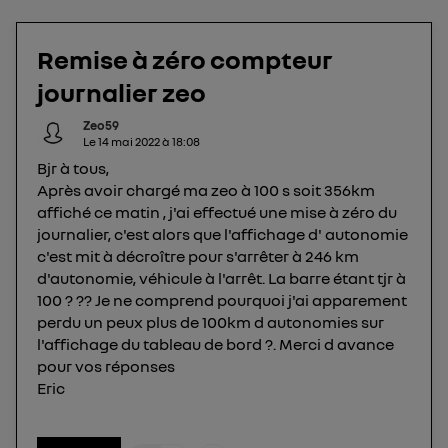
protection de vos données personnelles en vous
offrant choix et contrôle.
Elle utilise un identifiant créé par votre opérateur
Remise à zéro compteur
télécom basé sur votre adresse IP et une référence
journalier zeo
de votre contrat internet (ex : votre numéro de
téléphone).
Zeo59
Le
14 mai 2022
à
18:08
L'identifiant est associé à votre connexion
Bjr à tous,
internet. Ainsi, toutes les personnes utilisant la
Après avoir chargé ma zeo à 100 s soit 356km
même connexion et ayant consenties se verront
affiché ce matin , j'ai effectué une mise à zéro du
attribuer le même identifiant. En général :
journalier, c'est alors que l'affichage d' autonomie
Pour une
connexion foyer
(ex : Wi-Fi), la personnalisation sera basée
c'est mit à décroître pour s'arrêter à 246 km
sur la navigation des membres du foyer ayant consentis.
d'autonomie, véhicule à l'arrêt. La barre étant tjr à
Pour une
connexion mobile
, la personnalisation sera basée
uniquement sur la navigation de l'utilisateur du mobile.
100 ? ?? Je ne comprend pourquoi j'ai apparement
Vous pouvez à tout moment retirer ce
perdu un peux plus de 100km d autonomies sur
consentement sur
le portail d’Utiq
("
l'affichage du tableau de bord ?. Merci d avance
pour vos réponses
") ou via la page « gérer Utiq » en bas de ce site.
Eric
Pour plus d'informations, veuillez consulter
la
Politique d'information sur les données
personnelles d'Utiq
.