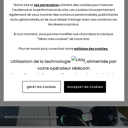
9270
membres
Notre site et
ses partenaires
utilisent des cookies pour mesurer
électriques
RENAULT
l'audience et la performance du site. Les cookies nous permettent
également de vous montrer des contenus personnalisés, publicitaires
et/ou géolocalisés, et de vous laisser interagir avec nos contenus via
les réseaux sociaux.
la voiture citadine électrique qui ne change rien à votre
quotidien et ça change tout
À tout moment, vous pourrez modifier vos choix dans la rubrique
"Gérer mes cookies" de notre site.
posez une question
Pour en savoir plus, consultez notre
politique des cookies.
Utilisation de la technologie
, alimentée par
rejoignez
votre opérateur télécom
Nous, Renault Group, utilisons la technologie Utiq
pour nos activités digitales (telles que décrites
gérer les cookies
accepter les cookies
dans cette notice de consentement) et liées à
lire les questions
lire les articles
consultez votre notice
votre navigation sur
nos site(s)
(seulement si vous
utilisez une connexion internet fournie par
un
opérateur télécom participant
et que vous
consentez sur chaque site).
estimez votre autonomie
La technologie Utiq a été conçue pour la