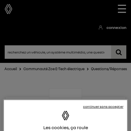
☰
connexion
Accueil
Communauté Zoe E-Tech électrique
Questions/Réponses
continuer sans accepter
Zoe E-Tech électrique
Les cookies, ça roule