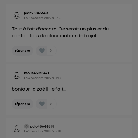
personnelles d'Utiq
.
jean25345563
Le
4 octobre 2019
à
19:16
Tout à fait d'accord. Ce serait un plus et du
confort lors de planification de trajet.
0
répondre
mous45125421
Le
4 octobre 2019
à
11:13
bonjour, la zoé III le fait...
0
répondre
polo45644514
Le
3 octobre 2019
à
17:18