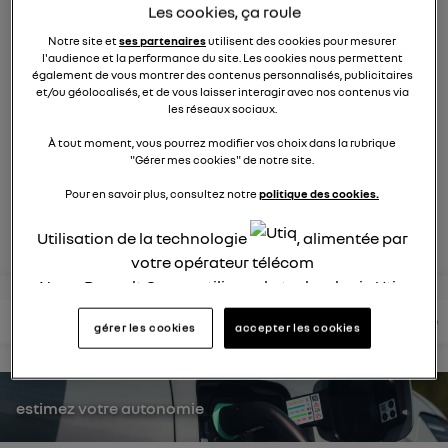
Les cookies, ça roule
9269
membres
électriques
RENAULT
Notre site et
ses partenaires
utilisent des cookies pour mesurer
l'audience et la performance du site. Les cookies nous permettent
également de vous montrer des contenus personnalisés, publicitaires
la voiture citadine électrique qui ne change rien à votre
et/ou géolocalisés, et de vous laisser interagir avec nos contenus via
quotidien et ça change tout
les réseaux sociaux.
À tout moment, vous pourrez modifier vos choix dans la rubrique
posez une question
"Gérer mes cookies" de notre site.
Pour en savoir plus, consultez notre
politique des cookies.
rejoignez
Utilisation de la technologie
, alimentée par
votre opérateur télécom
Nous, Renault Group, utilisons la technologie Utiq
pour nos activités digitales (telles que décrites
lire les questions
lire les articles
consultez votre notice
gérer les cookies
accepter les cookies
dans cette notice de consentement) et liées à
votre navigation sur
nos site(s)
(seulement si vous
utilisez une connexion internet fournie par
un
opérateur télécom participant
et que vous
estimez votre autonomie
consentez sur chaque site).