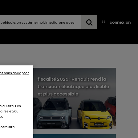
connexion
er sans accepter
on
fiscalité 2026 : Renault rend la
transition électrique plus lisible
et plus accessible
 du site. Les
aires et/ou
x.
otre site.
on