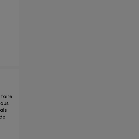
ur plus
s données
 faire
vous
 ais
 de