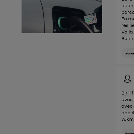
abonn
d'infor
parc
En tou
résil
Voilà
Bonn
répon
Bjr i
avec 
avec 
appel
76km 
répon