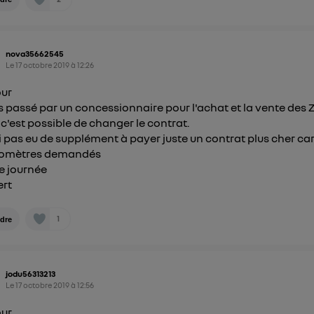
nova35662545
Le
17 octobre 2019
à
12:26
our
is passé par un concessionnaire pour l'achat et la vente des 
c'est possible de changer le contrat.
ai pas eu de supplément à payer juste un contrat plus cher car
ilomètres demandés
e journée
ert
1
dre
jodu56313213
Le
17 octobre 2019
à
12:56
ur,