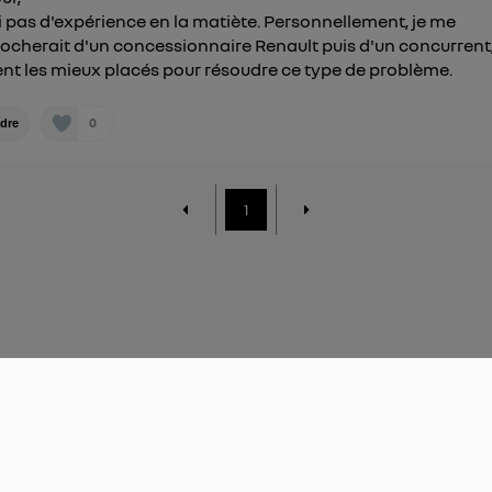
ai pas d'expérience en la matiète. Personnellement, je me
ocherait d'un concessionnaire Renault puis d'un concurrent
nt les mieux placés pour résoudre ce type de problème.
0
dre
1