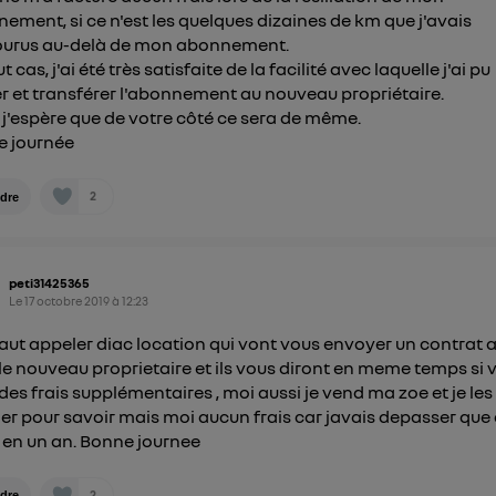
") ou via la page « gérer Utiq » en bas de ce site. Po
ement, si ce n'est les quelques dizaines de km que j'avais
mations, veuillez consulter
la Politique d'information sur le
ourus au-delà de mon abonnement.
personnelles d'Utiq
.
t cas, j'ai été très satisfaite de la facilité avec laquelle j'ai pu
ier et transférer l'abonnement au nouveau propriétaire.
, j'espère que de votre côté ce sera de même.
e journée
2
dre
peti31425365
Le
17 octobre 2019
à
12:23
l faut appeler diac location qui vont vous envoyer un contrat a
le nouveau proprietaire et ils vous diront en meme temps si 
des frais supplémentaires , moi aussi je vend ma zoe et je les
er pour savoir mais moi aucun frais car javais depasser que
en un an. Bonne journee
2
dre