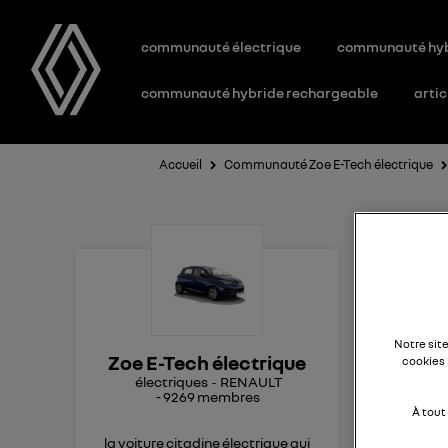
communauté électrique
communauté hy
communauté hybride rechargeable
artic
Accueil
Communauté Zoe E-Tech électrique
Re
ba
Notre sit
Zoe E-Tech électrique
cookies 
Bon
électriques
RENAULT
-
9269
membres
je 
À tout
Ma z
la voiture citadine électrique qui
pour