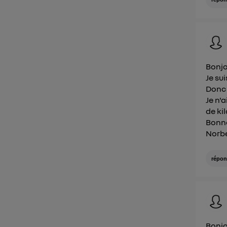
Bonj
Je su
Donc 
Je n'
de k
Bonn
Norb
répon
Bonjo