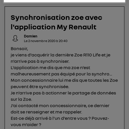
utilisez une connexion internet fournie par
un
opérateur télécom participant
et que vous
Synchronisation zoe avec
consentez sur chaque site).
La technologie Utiq a été conçue pour la
l'application My Renault
protection de vos données personnelles en vous
Damien
offrant choix et contrôle.
Le
2 novembre 2020
à
20:40
Elle utilise un identifiant créé par votre opérateur
Bonsoir,
télécom basé sur votre adresse IP et une référence
je viens d'acquérir la dernière Zoe R110 Life et je
de votre contrat internet (ex : votre numéro de
n'arrive pas à synchroniser.
téléphone).
L'application me dis que ma zoe n'est
L'identifiant est associé à votre connexion
malheureusement pas équipé pour la synchro...
internet. Ainsi, toutes les personnes utilisant la
Mon concessionnaire lui me dis que toutes les Zoe
peuvent être synchronisée.
même connexion et ayant consenties se verront
Je n'arrive pas à actionner le partage de données
attribuer le même identifiant. En général :
sur la Zoe.
Pour une
connexion foyer
(ex : Wi-Fi), la personnalisation sera basée
sur la navigation des membres du foyer ayant consentis.
J'ai contacté mon concessionnaire, ce dernier
Pour une
connexion mobile
, la personnalisation sera basée
doit se renseigner et me rappeler.
uniquement sur la navigation de l'utilisateur du mobile.
Est-ce déjà arrivé à l'un d'entre vous ? Pouvez-
Vous pouvez à tout moment retirer ce
vous m'aider ?
consentement sur
le portail d’Utiq
("