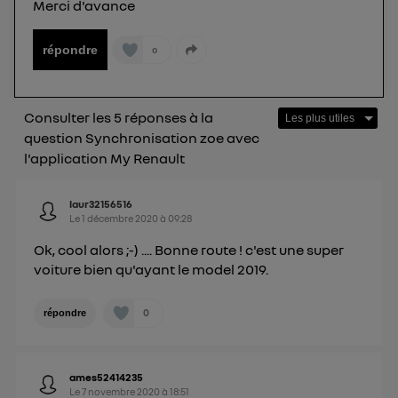
Merci d'avance
") ou via la page « gérer Utiq » en bas de ce site.
Pour plus d'informations, veuillez consulter
la
répondre
0
Politique d'information sur les données
personnelles d'Utiq
.
Consulter les 5 réponses à la
question Synchronisation zoe avec
l'application My Renault
laur32156516
Le
1 décembre 2020
à
09:28
Ok, cool alors ;-) .... Bonne route ! c'est une super
voiture bien qu'ayant le model 2019.
0
répondre
ames52414235
Le
7 novembre 2020
à
18:51