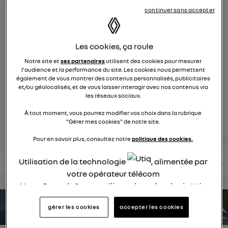
9270
membres
continuer sans accepter
électriques
RENAULT
la voiture citadine électrique qui ne change rien à votre
Les cookies, ça roule
quotidien et ça change tout
Notre site et
ses partenaires
utilisent des cookies pour mesurer
l'audience et la performance du site. Les cookies nous permettent
également de vous montrer des contenus personnalisés, publicitaires
posez une question
et/ou géolocalisés, et de vous laisser interagir avec nos contenus via
les réseaux sociaux.
rejoignez
À tout moment, vous pourrez modifier vos choix dans la rubrique
"Gérer mes cookies" de notre site.
Pour en savoir plus, consultez notre
politique des cookies.
Utilisation de la technologie
, alimentée par
lire les questions
lire les articles
consultez votre notice
votre opérateur télécom
Nous, Renault Group, utilisons la technologie Utiq
pour nos activités digitales (telles que décrites
estimez votre autonomie
gérer les cookies
accepter les cookies
dans cette notice de consentement) et liées à
votre navigation sur
nos site(s)
(seulement si vous