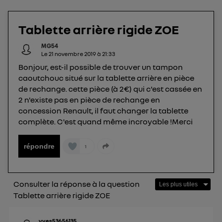
télécom basé sur votre adresse IP et une référence
de votre contrat internet (ex : votre numéro de
Tablette arrière rigide ZOE
téléphone).
L'identifiant est associé à votre connexion
MG54
Le
21 novembre 2019
à
21:33
internet. Ainsi, toutes les personnes utilisant la
Bonjour, est-il possible de trouver un tampon
même connexion et ayant consenties se verront
caoutchouc situé sur la tablette arrière en pièce
attribuer le même identifiant. En général :
de rechange. cette pièce (à 2€) qui c'est cassée en
Pour une
connexion foyer
(ex : Wi-Fi), la personnalisation sera basée
sur la navigation des membres du foyer ayant consentis.
2 n'existe pas en pièce de rechange en
Pour une
connexion mobile
, la personnalisation sera basée
concession Renault, il faut changer la tablette
uniquement sur la navigation de l'utilisateur du mobile.
complète. C'est quand même incroyable !Merci
Vous pouvez à tout moment retirer ce
consentement sur
le portail d’Utiq
("
répondre
1
") ou via la page « gérer Utiq » en bas de ce site.
Pour plus d'informations, veuillez consulter
la
Politique d'information sur les données
Consulter la réponse à la question
personnelles d'Utiq
.
Tablette arrière rigide ZOE
yves53656135