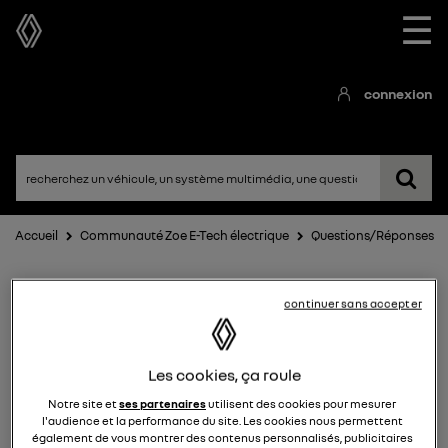
☰
connexion
Accueil
Communauté Zoe E-Tech électrique
Questions/Réponses
continuer sans accepter
Les cookies, ça roule
Notre site et
ses partenaires
utilisent des cookies pour mesurer
Zoe E-Tech électrique
l'audience et la performance du site. Les cookies nous permettent
également de vous montrer des contenus personnalisés, publicitaires