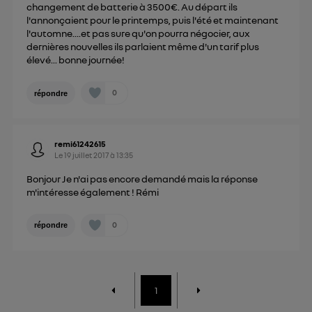
changement de batterie à 3500€. Au départ ils
l'annonçaient pour le printemps, puis l'été et maintenant
l'automne....et pas sure qu'on pourra négocier, aux
dernières nouvelles ils parlaient même d'un tarif plus
élevé... bonne journée!
0
répondre
remi61242615
Le
19 juillet 2017
à
13:35
Bonjour Je n'ai pas encore demandé mais la réponse
m'intéresse également ! Rémi
0
répondre
1