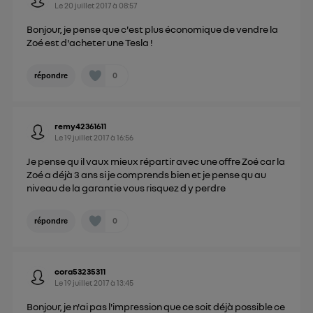
Le
20 juillet 2017
à
08:57
personnelles d'Utiq
.
Bonjour, je pense que c'est plus économique de vendre la
Zoé est d'acheter une Tesla !
0
répondre
remy42361611
Le
19 juillet 2017
à
16:56
Je pense qu il vaux mieux répartir avec une offre Zoé car la
Zoé a déjà 3 ans si je comprends bien et je pense qu au
niveau de la garantie vous risquez d y perdre
0
répondre
cora53235311
Le
19 juillet 2017
à
13:45
Bonjour, je n'ai pas l'impression que ce soit déjà possible ce