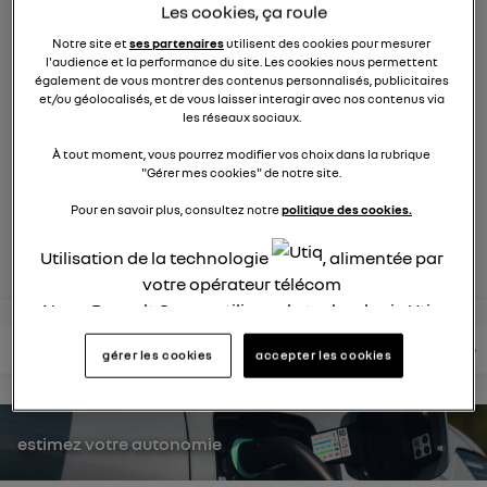
Les cookies, ça roule
9269
membres
électriques
RENAULT
Notre site et
ses partenaires
utilisent des cookies pour mesurer
l'audience et la performance du site. Les cookies nous permettent
également de vous montrer des contenus personnalisés, publicitaires
la voiture citadine électrique qui ne change rien à votre
et/ou géolocalisés, et de vous laisser interagir avec nos contenus via
quotidien et ça change tout
les réseaux sociaux.
À tout moment, vous pourrez modifier vos choix dans la rubrique
posez une question
"Gérer mes cookies" de notre site.
Pour en savoir plus, consultez notre
politique des cookies.
rejoignez
Utilisation de la technologie
, alimentée par
votre opérateur télécom
Nous, Renault Group, utilisons la technologie Utiq
pour nos activités digitales (telles que décrites
lire les questions
lire les articles
consultez votre notice
gérer les cookies
accepter les cookies
dans cette notice de consentement) et liées à
votre navigation sur
nos site(s)
(seulement si vous
utilisez une connexion internet fournie par
un
opérateur télécom participant
et que vous
estimez votre autonomie
consentez sur chaque site).