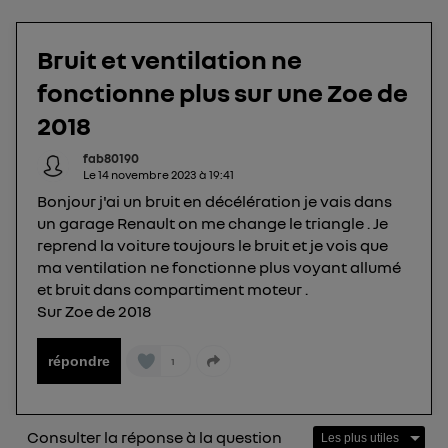
télécom basé sur votre adresse IP et une référence
de votre contrat internet (ex : votre numéro de
Bruit et ventilation ne
téléphone).
fonctionne plus sur une Zoe de
L'identifiant est associé à votre connexion
internet. Ainsi, toutes les personnes utilisant la
2018
même connexion et ayant consenties se verront
fab80190
attribuer le même identifiant. En général :
Le
14 novembre 2023
à
19:41
Pour une
connexion foyer
(ex : Wi-Fi), la personnalisation sera basée
Bonjour j'ai un bruit en décélération je vais dans
sur la navigation des membres du foyer ayant consentis.
Pour une
connexion mobile
, la personnalisation sera basée
un garage Renault on me change le triangle . Je
uniquement sur la navigation de l'utilisateur du mobile.
reprend la voiture toujours le bruit et je vois que
Vous pouvez à tout moment retirer ce
ma ventilation ne fonctionne plus voyant allumé
consentement sur
le portail d’Utiq
("
et bruit dans compartiment moteur .
") ou via la page « gérer Utiq » en bas de ce site.
Sur Zoe de 2018
Pour plus d'informations, veuillez consulter
la
Politique d'information sur les données
répondre
1
personnelles d'Utiq
.
Consulter la réponse à la question