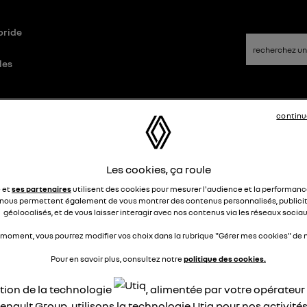
bride
les
Questions/Réponses
continu
Les cookies, ça roule
onsommation
e et
ses partenaires
utilisent des cookies pour mesurer l'audience et la performance
nous permettent également de vous montrer des contenus personnalisés, publicit
Jumper
géolocalisés, et de vous laisser interagir avec nos contenus via les réseaux sociau
Le
5 février 2023
à
23:27
our, J'ai fait faire la première révision de ma Zoe r135, et dep
 moment, vous pourrez modifier vos choix dans la rubrique "Gérer mes cookies" de n
consommation a augmenté. Avant j'étais entre 12 et 14 Kw/100
Pour en savoir plus, consultez notre
politique des cookies.
tenant , je suis au delà de 17 KW/100, alors que je fais le mê
et.J'ai l'impression que le mode Eco ne fonctionne pas. Est-c
ation de la technologie
, alimentée par votre opérateu
 quelqu'un a déjà eu le problème ? merci
enault Group, utilisons la technologie Utiq pour nos activités