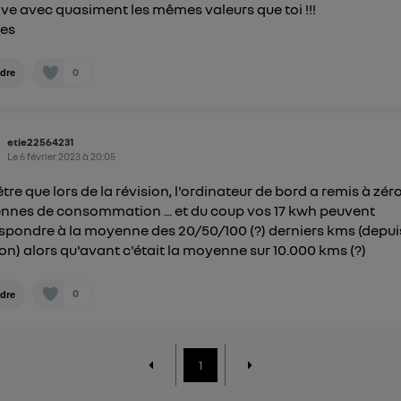
ive avec quasiment les mêmes valeurs que toi !!!
ues
0
dre
etie22564231
Le
6 février 2023
à
20:05
être que lors de la révision, l'ordinateur de bord a remis à zéro
nes de consommation ... et du coup vos 17 kwh peuvent
spondre à la moyenne des 20/50/100 (?) derniers kms (depui
ion) alors qu'avant c'était la moyenne sur 10.000 kms (?)
0
dre
1