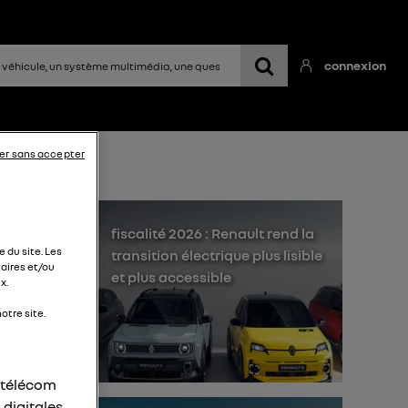
connexion
er sans accepter
fiscalité 2026 : Renault rend la
 du site. Les
transition électrique plus lisible
aires et/ou
et plus accessible
x.
uis
otre site.
,
me
e-
r télécom
 digitales