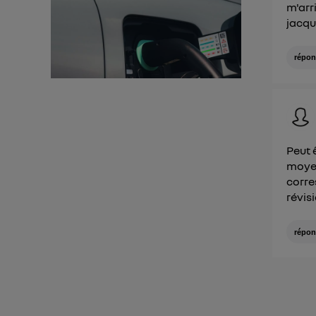
m'arr
jacq
répon
Peut 
moyen
corre
révis
répon