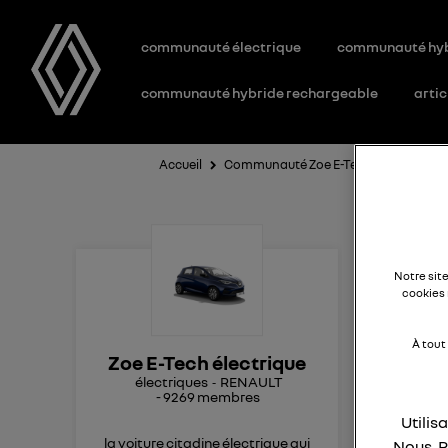
communauté électrique
communauté hy
communauté hybride rechargeable
artic
Accueil
Communauté Zoe E-Tech électrique
c
Notre sit
cookies 
Bonj
À tout
Zoe E-Tech électrique
la 
électriques
RENAULT
main
-
9269
membres
traj
Utilis
que
la voiture citadine électrique qui
Nous, R