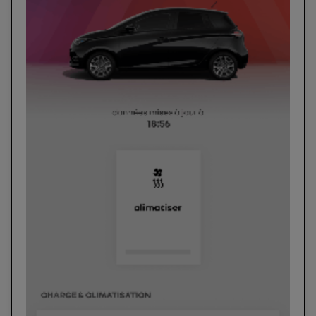
consentement sur
le portail d’Utiq
("
") ou via la page « gérer Utiq » en bas de ce site.
Pour plus d'informations, veuillez consulter
la
Politique d'information sur les données
personnelles d'Utiq
.