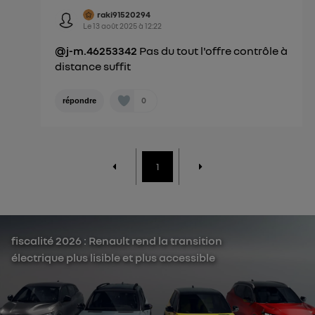
raki91520294
Le
13 août 2025
à
12:22
@j-m.46253342
Pas du tout l'offre contrôle à
distance suffit
0
répondre
1
fiscalité 2026 : Renault rend la transition
électrique plus lisible et plus accessible