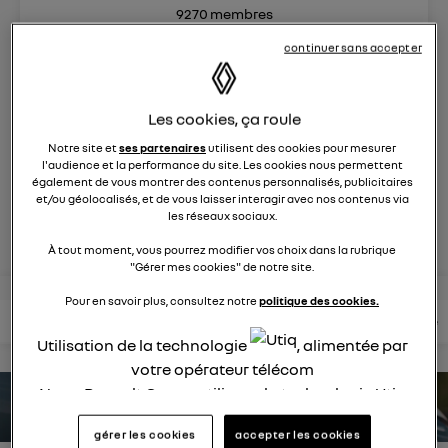
9270
membres
électriques
RENAULT
continuer sans accepter
la voiture citadine électrique qui ne change rien à votre
quotidien et ça change tout
Les cookies, ça roule
Notre site et
ses partenaires
utilisent des cookies pour mesurer
posez une question
l'audience et la performance du site. Les cookies nous permettent
également de vous montrer des contenus personnalisés, publicitaires
et/ou géolocalisés, et de vous laisser interagir avec nos contenus via
les réseaux sociaux.
rejoignez
À tout moment, vous pourrez modifier vos choix dans la rubrique
"Gérer mes cookies" de notre site.
Pour en savoir plus, consultez notre
politique des cookies.
lire les questions
lire les articles
consultez votre notice
Utilisation de la technologie
, alimentée par
votre opérateur télécom
Nous, Renault Group, utilisons la technologie Utiq
estimez votre autonomie
pour nos activités digitales (telles que décrites
gérer les cookies
accepter les cookies
dans cette notice de consentement) et liées à