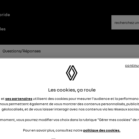
bride
les
Questions/Réponses
continu
emplacement batterie
Les cookies, ça roule
jean22546634
Le
22 mars 2019
à
14:23
e et
ses partenaires
utilisent des cookies pour mesurer l'audience et la performance
nous permettent également de vous montrer des contenus personnalisés, publicit
ur, J'ai une zoé depuis plus de 3ans : à l'origine j'arrivais à faire jusqu'à
géolocalisés, et de vous laisser interagir avec nos contenus via les réseaux sociau
m d'autonomie et maintenant j'arrive péniblement à 100km malgré u
e éco autour de 88/100 . je crois savoir que l'on peut demander le
 moment, vous pourrez modifier vos choix dans la rubrique "Gérer mes cookies" de n
lacement de la batterie si sous 75% des perfos d'origine car toujours 
Pour en savoir plus, consultez notre
politique des cookies.
tion : quels sont les termes précis du contrat ?