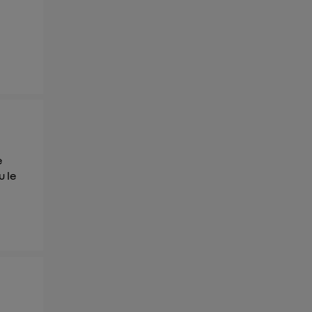
s données
e
u le