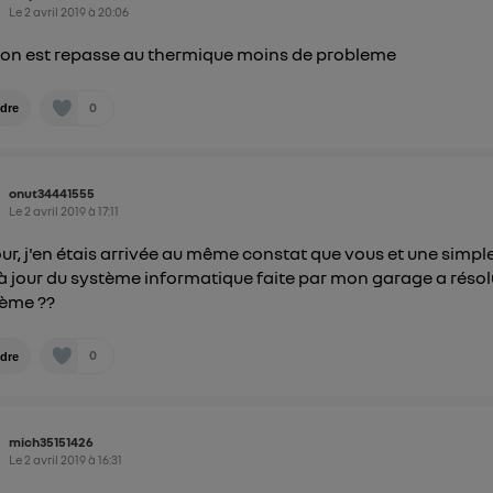
mations, veuillez consulter
la Politique d'information sur le
Le
2 avril 2019
à
20:06
personnelles d'Utiq
.
on est repasse au thermique moins de probleme
0
dre
onut34441555
Le
2 avril 2019
à
17:11
ur, j'en étais arrivée au même constat que vous et une simpl
à jour du système informatique faite par mon garage a résol
lème ??
0
dre
mich35151426
Le
2 avril 2019
à
16:31