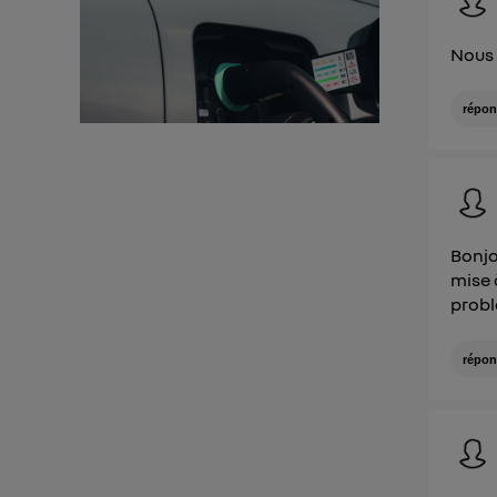
d'infor
Nous 
répon
Bonjo
mise 
prob
répon