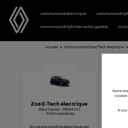
communauté électrique
communauté hy
communauté hybride rechargeable
artic
Accueil
Communauté Zoe E-Tech électrique
R
Notre sit
cookies 
Bonjo
Zoe E-Tech électrique
180K
électriques
RENAULT
scor
À tout
-
9269
membres
remp
loca
la voiture citadine électrique qui