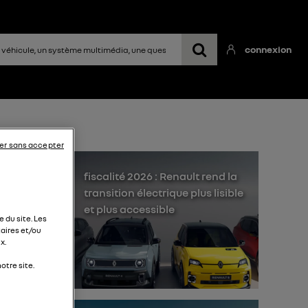
connexion
er sans accepter
fiscalité 2026 : Renault rend la
transition électrique plus lisible
et plus accessible
 du site. Les
aires et/ou
x.
n
otre site.
en