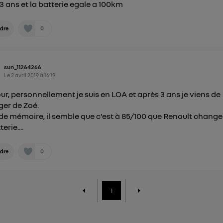
3 ans et la batterie egale a 100km
0
dre
sun_11264266
Le
2 avril 2019
à
16:19
ur, personnellement je suis en LOA et après 3 ans je viens de
er de Zoé.
de mémoire, il semble que c'est à 85/100 que Renault change
erie....
0
dre
1