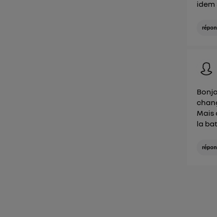
idem 
répon
Bonjo
chang
Mais 
la batt
répon