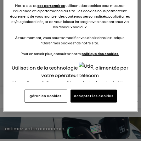
9269
membres
Notre site et
ses partenaires
utilisent des cookies pour mesurer
électriques
RENAULT
l'audience et la performance du site. Les cookies nous permettent
également de vous montrer des contenus personnalisés, publicitaires
et/ou géolocalisés, et de vous laisser interagir avec nos contenus via
les réseaux sociaux.
la voiture citadine électrique qui ne change rien à votre
quotidien et ça change tout
À tout moment, vous pourrez modifier vos choix dans la rubrique
"Gérer mes cookies" de notre site.
posez une question
Pour en savoir plus, consultez notre
politique des cookies.
Utilisation de la technologie
, alimentée par
rejoignez
votre opérateur télécom
Nous, Renault Group, utilisons la technologie Utiq
pour nos activités digitales (telles que décrites
gérer les cookies
accepter les cookies
dans cette notice de consentement) et liées à
lire les questions
lire les articles
consultez votre notice
votre navigation sur
nos site(s)
(seulement si vous
utilisez une connexion internet fournie par
un
opérateur télécom participant
et que vous
consentez sur chaque site).
estimez votre autonomie
La technologie Utiq a été conçue pour la