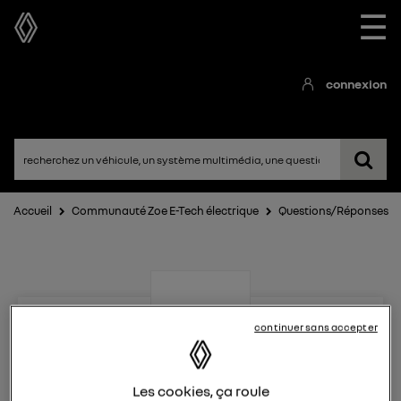
☰
connexion
Accueil
Communauté Zoe E-Tech électrique
Questions/Réponses
continuer sans accepter
Zoe E-Tech électrique
Les cookies, ça roule