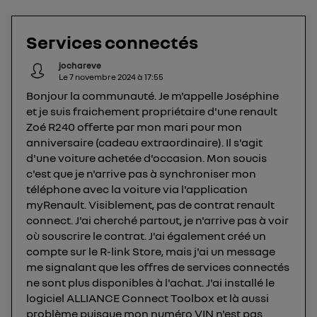
protection de vos données personnelles en vous
offrant choix et contrôle.
Services connectés
Elle utilise un identifiant créé par votre opérateur
télécom basé sur votre adresse IP et une référence
jochareve
de votre contrat internet (ex : votre numéro de
Le
7 novembre 2024
à
17:55
téléphone).
Bonjour la communauté. Je m'appelle Joséphine
L'identifiant est associé à votre connexion
et je suis fraichement propriétaire d'une renault
internet. Ainsi, toutes les personnes utilisant la
Zoé R240 offerte par mon mari pour mon
même connexion et ayant consenties se verront
anniversaire (cadeau extraordinaire). Il s'agit
attribuer le même identifiant. En général :
d'une voiture achetée d'occasion. Mon soucis
c'est que je n'arrive pas à synchroniser mon
Pour une
connexion foyer
(ex : Wi-Fi), la personnalisation sera basée
sur la navigation des membres du foyer ayant consentis.
téléphone avec la voiture via l'application
Pour une
connexion mobile
, la personnalisation sera basée
myRenault. Visiblement, pas de contrat renault
uniquement sur la navigation de l'utilisateur du mobile.
connect. J'ai cherché partout, je n'arrive pas à voir
Vous pouvez à tout moment retirer ce
où souscrire le contrat. J'ai également créé un
consentement sur
le portail d’Utiq
("
compte sur le R-link Store, mais j'ai un message
") ou via la page « gérer Utiq » en bas de ce site.
me signalant que les offres de services connectés
Pour plus d'informations, veuillez consulter
la
ne sont plus disponibles à l'achat. J'ai installé le
Politique d'information sur les données
logiciel ALLIANCE Connect Toolbox et là aussi
personnelles d'Utiq
.
problème puisque mon numéro VIN n'est pas