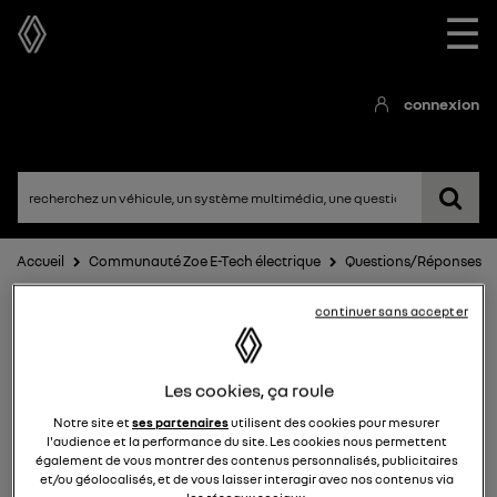
☰
connexion
Accueil
Communauté Zoe E-Tech électrique
Questions/Réponses
continuer sans accepter
Les cookies, ça roule
Notre site et
ses partenaires
utilisent des cookies pour mesurer
l'audience et la performance du site. Les cookies nous permettent
également de vous montrer des contenus personnalisés, publicitaires
Zoe E-Tech électrique
et/ou géolocalisés, et de vous laisser interagir avec nos contenus via