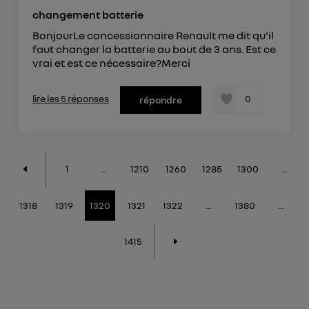
changement batterie
BonjourLe concessionnaire Renault me dit qu'il
faut changer la batterie au bout de 3 ans. Est ce
vrai et est ce nécessaire?Merci
lire les 5 réponses
0
répondre
1
...
1210
1260
1285
1300
...
1318
1319
1320
1321
1322
...
1380
...
1415