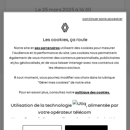
Le
25 mars 2025
à
16:30
Véhicules
RENAULT
continuer sans accepter
posez une question
Les cookies, ça roule
Notre site et
ses partenaires
utilisent des cookies pour mesurer
consultez les
l'audience et la performance du site. Les cookies nous permettent
voir tous les
conseils Renault
conseils
conseils
également de vous montrer des contenus personnalisés, publicitaires
similaires
et/ou géolocalisés, et de vous laisser interagir avec nos contenus via
les réseaux sociaux.
À tout moment, vous pourrez modifier vos choix dans la rubrique
Aides aux frais installation d'une
"Gérer mes cookies" de notre site.
borne de recharge
Pour en savoir plus, consultez notre
politique des cookies.
Elena42
Utilisation de la technologie
, alimentée par
Le
25 janvier 2022
à
17:24
votre opérateur télécom
Existe t-il des aides pour faire installer une borne de
Nous, Renault Group, utilisons la technologie Utiq
recharge à domicile ?
pour nos activités digitales (telles que décrites