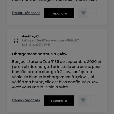
lire les 2 réponses
0
répondre
Geoffrey62
Utilisateur
Zoe E-Tech électrique - RENAULT
Le
3 juillet 2021
à
10:41
Chargement batterie a 7,4kw
Bonjour, J ai une Zoé R135 de septembre 2020 et
j ai un pb de charge. J ai installé une borne pour
bénéficier de la charge à 7,4kw, sauf que le
véhicule bloque le chargement à 3,8kw....j ai
vérifié ma borne, elle est bien configuré à 32A.
Avez vous une id...
voir la suite
lire les 7 réponses
1
répondre