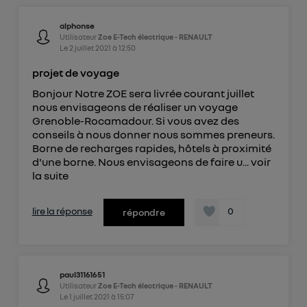
alphonse
Utilisateur
Zoe E-Tech électrique - RENAULT
Le
2 juillet 2021
à
12:50
projet de voyage
Bonjour Notre ZOE sera livrée courant juillet
nous envisageons de réaliser un voyage
Grenoble-Rocamadour. Si vous avez des
conseils à nous donner nous sommes preneurs.
Borne de recharges rapides, hôtels à proximité
d'une borne. Nous envisageons de faire u...
voir
la suite
lire la réponse
0
répondre
paul31161651
Utilisateur
Zoe E-Tech électrique - RENAULT
Le
1 juillet 2021
à
15:07