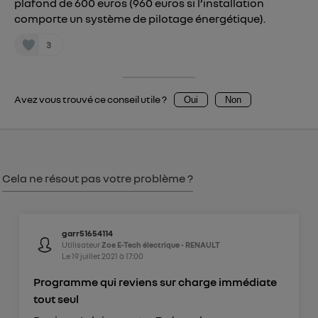
plafond de 600 euros (960 euros si l’installation
Vous pouvez à tout moment retirer ce
comporte un système de pilotage énergétique).
consentement sur
le portail d’Utiq
("
3
") ou via la page « gérer Utiq » en bas de ce site.
Pour plus d'informations, veuillez consulter
la
Politique d'information sur les données
personnelles d'Utiq
.
Avez vous trouvé ce conseil utile ?
Oui
Non
Cela ne résout pas votre problème ?
garr51654114
Utilisateur
Zoe E-Tech électrique - RENAULT
Le
19 juillet 2021
à
17:00
Programme qui reviens sur charge immédiate
tout seul