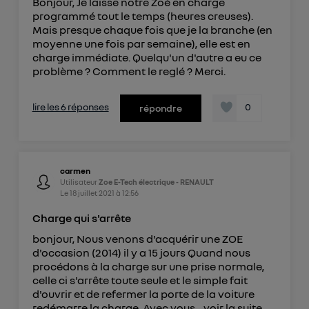
Bonjour, Je laisse notre Zoé en charge
programmé tout le temps (heures creuses).
Mais presque chaque fois que je la branche (en
moyenne une fois par semaine), elle est en
charge immédiate. Quelqu'un d'autre a eu ce
problème ? Comment le reglé ? Merci.
lire les 6 réponses
0
répondre
carmen
Utilisateur
Zoe E-Tech électrique - RENAULT
Le
18 juillet 2021
à
12:56
Charge qui s'arrête
bonjour, Nous venons d'acquérir une ZOE
d'occasion (2014) il y a 15 jours Quand nous
procédons à la charge sur une prise normale,
celle ci s'arrête toute seule et le simple fait
d'ouvrir et de refermer la porte de la voiture
redémarre la charge. Avec vous...
voir la suite