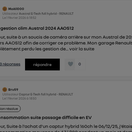
Moi61000
Utilisateur
Austral E-Tech full hybrid - RENAULT
Le
1 février 2026
à
18:52
 gestion clim Austral 2024 AAOS12
ur, suite à un soucis de caméra arrière sur mon Austral de 202
ers AAOS12 afin de corriger ce problème. Mon garage Renault 
ètement perdu les gestion de...
voir la suite
s 3 réponses
0
répondre
Bru59
Utilisateur
Captur E-Tech full hybrid - RENAULT
Le
1 février 2026
à
18:50
ion résolue
nsommation suite passage difficile en EV
ur, Suite à l'achat d'un captur hybrid 160ch le 06/12/25, j'éta