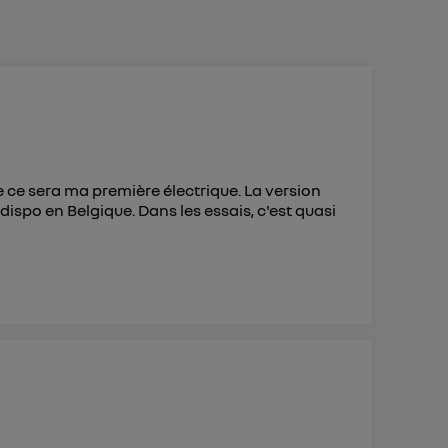
 d’Utiq
("
ur plus
s données
e ce sera ma première électrique. La version
s dispo en Belgique. Dans les essais, c'est quasi