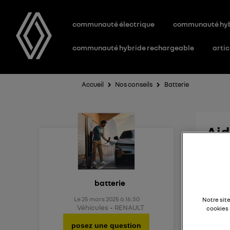
communauté électrique
communauté hy
communauté hybride rechargeable
artic
Accueil
Nos conseils
Batterie
Aid
Existe
batterie
Le
25 mars 2025
à
16:30
Notre sit
Véhicules
RENAULT
cookies 
posez une question