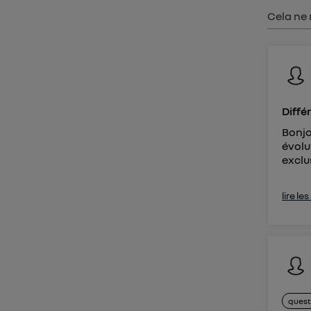
Vous 
Cela ne 
d'infor
Diffé
Bonjo
évolu
exclu
lire le
quest