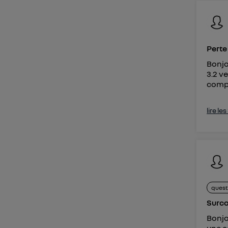
Perte
Bonjo
3.2 v
compl
lire le
quest
Surco
Bonjo