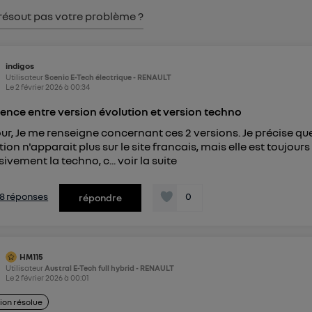
pouvez à tout moment retirer ce consentement sur
le portail
résout pas votre problème ?
") ou via la page « gérer Utiq » en bas de ce site. Po
mations, veuillez consulter
la Politique d'information sur le
indigos
personnelles d'Utiq
.
Utilisateur
Scenic E-Tech électrique - RENAULT
Le
2 février 2026
à
00:34
rence entre version évolution et version techno
ur, Je me renseigne concernant ces 2 versions. Je précise qu
tion n'apparait plus sur le site francais, mais elle est toujour
sivement la techno, c...
voir la suite
s 8 réponses
0
répondre
HM115
Utilisateur
Austral E-Tech full hybrid - RENAULT
Le
2 février 2026
à
00:01
ion résolue