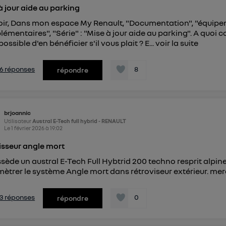
à jour aide au parking
ir, Dans mon espace My Renault, "Documentation", "équipem
émentaires", "Série" : "Mise à jour aide au parking". A quoi
 possible d'en bénéficier s'il vous plait ? E...
voir la suite
s 6 réponses
8
répondre
brjoannic
Utilisateur
Austral E-Tech full hybrid - RENAULT
Le
1 février 2026
à
19:02
isseur angle mort
ssède un austral E-Tech Full Hybtrid 200 techno resprit alpin
ètrer le système Angle mort dans rétroviseur extérieur. merc
s 3 réponses
0
répondre