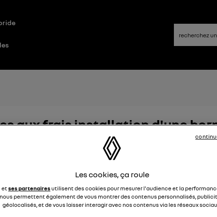
bride
les
es aux frais installation d'une bo
continu
Elena42
Le
25 janvier 2022
à
17:24
 t-il des aides pour faire installer une borne de recharge à d
Les cookies, ça roule
4
e et
ses partenaires
utilisent des cookies pour mesurer l'audience et la performance
nous permettent également de vous montrer des contenus personnalisés, publicit
géolocalisés, et de vous laisser interagir avec nos contenus via les réseaux sociau