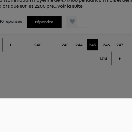
onsommation moyenne de 4,7 l/100 pendant un mois et demi.
alors que sur les 2200 pre...
voir la suite
s 10 réponses
1
répondre
1
...
240
...
243
244
245
246
247
1414