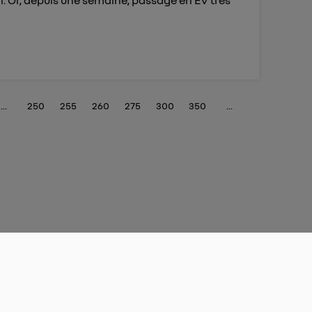
 Or, depuis une semaine, passage en EV très
...
250
255
260
275
300
350
...