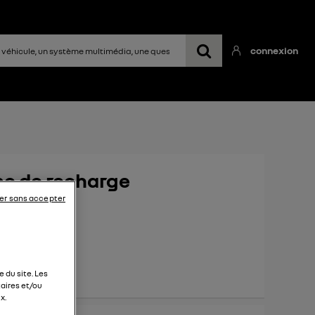
connexion
rne de recharge
er sans accepter
omicile ?
 du site. Les
aires et/ou
x.