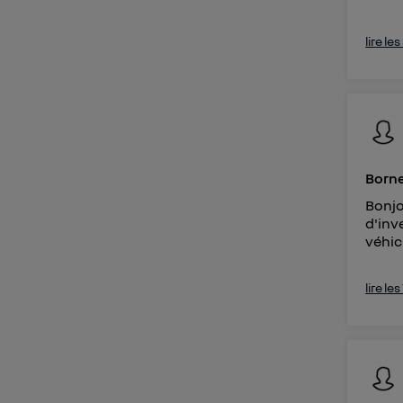
lire le
Borne
Bonjo
d'inv
véhicu
lire le