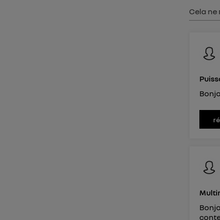
Vous 
Cela ne 
d'infor
Puiss
Bonjo
r
Mult
Bonjo
conte