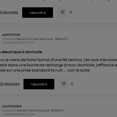
s 3 réponses
0
répondre
boll91776936
Utilisateur
Renault 5 E-Tech électrique - RENAULT
Le
22 février 2025
à
12:57
 électrique à domicile
ur je viens de faire l'achat d'une R5 techno. j'en suis très sa
estir dans une borne de recharge à mon domicile. j'effectue
le sur une prise standard la nuit. ...
voir la suite
s 12 réponses
0
répondre
chri91926859
Utilisateur
Rafale E-Tech full hybrid - RENAULT
Le
22 février 2025
à
12:14