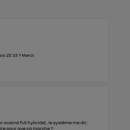
 d’Utiq
("
ur plus
s données
goo ZE 33 ? Merci
ustral full hybride) , le système me dit :
aire pour que ça marche ?