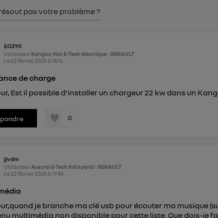
pouvez à tout moment retirer ce consentement sur
le portail
résout pas votre problème ?
") ou via la page « gérer Utiq » en bas de ce site. Po
mations, veuillez consulter
la Politique d'information sur le
personnelles d'Utiq
.
EOZ95
Utilisateur
Kangoo Van E-Tech électrique - RENAULT
Le
22 février 2025
à
18:16
ance de charge
ur, Est il possible d'installer un chargeur 22 kw dans un Kan
0
épondre
jjvdm
Utilisateur
Austral E-Tech full hybrid - RENAULT
Le
22 février 2025
à
17:48
imédia
ur,quand je branche ma clé usb pour écouter ma musique (sur a
nu multimédia non disponible pour cette liste. Que dois-je f