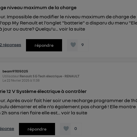
ge niveau maximum de la charge
ur. Impossible de modifier le niveau maximum de charge de la 
l'app My Renault et l'onglet "batterie" a disparu du menu "Elec
à jour ou autre? Quelqu'u...
voir la suite
s 2 réponses
9
répondre
beam91105025
Utilisateur
Renault 5 E-Tech électrique - RENAULT
Le
22 février 2025
à
11:38
rie 12 V Système électrique à contrôler
ur. Après avoir fait hier soir une recharge programmer de 1h05
oulu démarrer et elle n'a également pas chargé ! Elle montre 
2h sans rien faire elle est...
voir la suite
 réponse
0
répondre