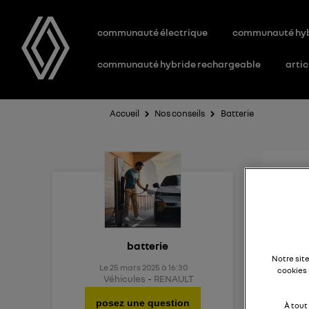
communauté électrique
communauté hy
communauté hybride rechargeable
artic
Accueil
Nos conseils
Batterie
Aid
Existe
batterie
Notre sit
Le
25 mars 2025
à
16:30
cookies 
Véhicules
RENAULT
posez une question
À tout