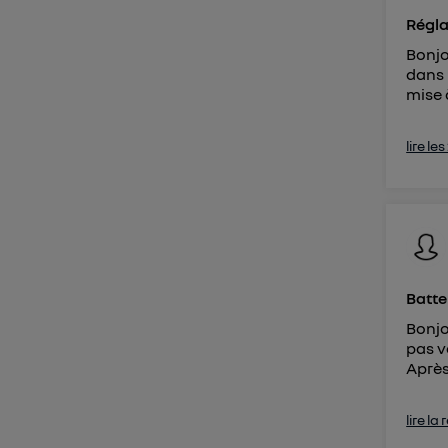
Régla
Bonjo
dans 
mise 
lire le
Batte
Bonjo
pas v
Après 
lire la