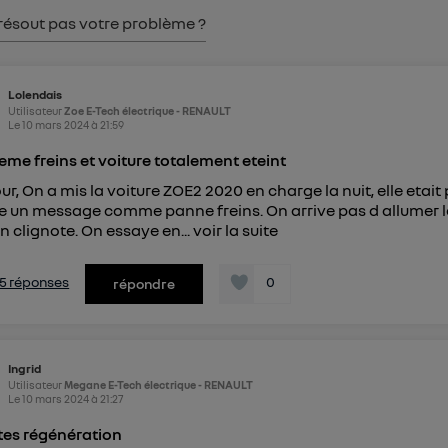
pouvez à tout moment retirer ce consentement sur
le portail
résout pas votre problème ?
") ou via la page « gérer Utiq » en bas de ce site. Po
mations, veuillez consulter
la Politique d'information sur le
personnelles d'Utiq
.
Lolendais
Utilisateur
Zoe E-Tech électrique - RENAULT
Le
10 mars 2024
à
21:59
eme freins et voiture totalement eteint
ur, On a mis la voiture ZOE2 2020 en charge la nuit, elle etait p
 un message comme panne freins. On arrive pas d allumer le 
n clignote. On essaye en...
voir la suite
s 5 réponses
0
répondre
Ingrid
Utilisateur
Megane E-Tech électrique - RENAULT
Le
10 mars 2024
à
21:27
tes régénération