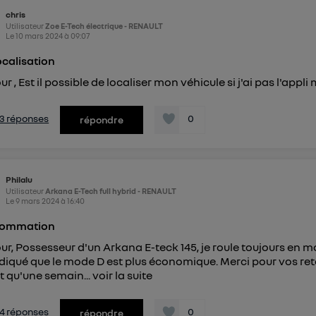
chris
Utilisateur
Zoe E-Tech électrique - RENAULT
Le
10 mars 2024
à
09:07
calisation
r , Est il possible de localiser mon véhicule si j'ai pas l'appl
s 3 réponses
0
répondre
Philalu
Utilisateur
Arkana E-Tech full hybrid - RENAULT
Le
9 mars 2024
à
16:40
ommation
ur, Possesseur d'un Arkana E-teck 145, je roule toujours en mod
ndiqué que le mode D est plus économique. Merci pour vos reto
it qu'une semain...
voir la suite
s 4 réponses
0
répondre