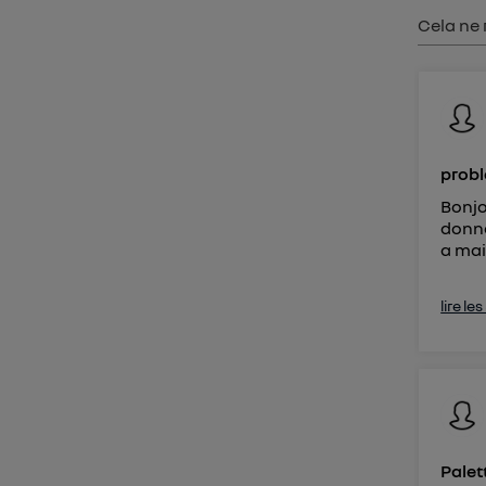
Vous 
Cela ne 
d'infor
probl
Bonjo
donne
a mai
lire le
Palet