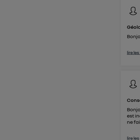
Géolo
Bonjou
lire le
Cons
Bonjo
est i
ne fa
lire le