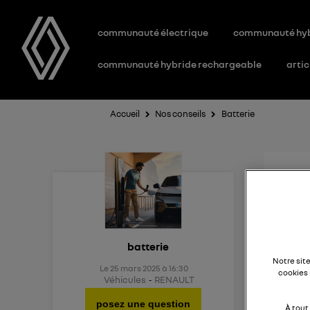
communauté électrique
communauté hy
communauté hybride rechargeable
artic
Accueil
Nos conseils
Batterie
Aid
Existe
batterie
Notre sit
Le
25 mars 2025
à
16:30
cookies 
Véhicules
RENAULT
posez une question
À tout