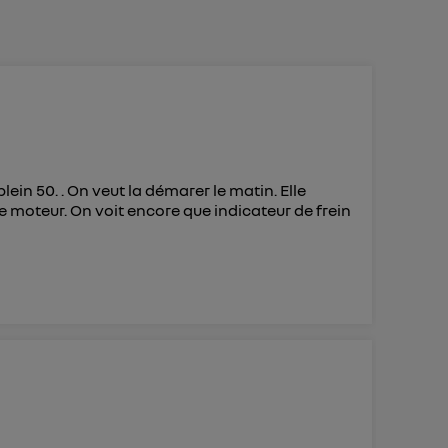
 d’Utiq
("
ur plus
s données
lein 50. . On veut la démarer le matin. Elle
moteur. On voit encore que indicateur de frein