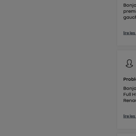
Bonjo
premie
gauch
lire le
Probl
Bonjo
Full 
Renau
lire le