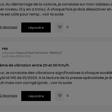
ur, Au démarrage de la voiture, je constate sur mon tableau 
r niveau. (il y en a trois.). À chaque fois je dois désactiver en
e est utile pour remp...
voir la suite
s 6 réponses
0
répondre
PBS
Utilisateur
Captur E-Tech full hybrid - RENAULT
Le
10 mars 2024
à
10:16
ème de vibration entre 20 et 30 Km/h
ur, Je constate des vibrations significatives à chaque accél
Hybrid 145 de 01/2023. A la lecture de la presse spécialisée je
lt mais non corrigé (prob...
voir la suite
s 2 réponses
0
répondre