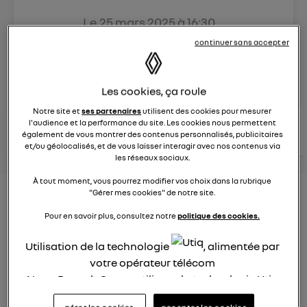
Le
25 mars 2025
à
16:30
Véhicules
RENAULT
continuer sans accepter
posez une question
Les cookies, ça roule
Notre site et
ses partenaires
utilisent des cookies pour mesurer
consultez les
l'audience et la performance du site. Les cookies nous permettent
voir tous les
conseils Renault
conseils
également de vous montrer des contenus personnalisés, publicitaires
conseils
similaires
et/ou géolocalisés, et de vous laisser interagir avec nos contenus via
les réseaux sociaux.
À tout moment, vous pourrez modifier vos choix dans la rubrique
"Gérer mes cookies" de notre site.
Aides aux frais installation d'une
Pour en savoir plus, consultez notre
politique des cookies.
borne de recharge
Utilisation de la technologie
, alimentée par
Elena42
Le
25 janvier 2022
à
17:24
votre opérateur télécom
Nous, Renault Group, utilisons la technologie Utiq
Existe t-il des aides pour faire installer une borne de
recharge à domicile ?
pour nos activités digitales (telles que décrites