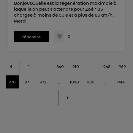
Bonjour,Quelle est la régénération maximale à
laquelle on peut s'attendre pour Zoé r135
chargée à moins de 60 e et à plus de 80km/h ,
Merci
0
répondre
1
...
860
910
...
968
969
970
971
972
...
1030
1080
...
1414