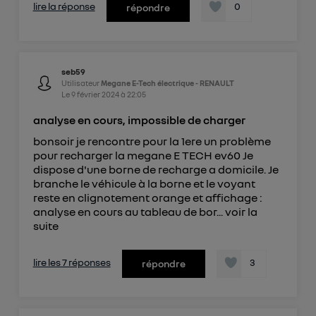
lire la réponse
0
répondre
seb59
Utilisateur
Megane E-Tech électrique - RENAULT
Le
9 février 2024
à
22:05
analyse en cours, impossible de charger
bonsoir je rencontre pour la 1ere un problème
pour recharger la megane E TECH ev60 Je
dispose d'une borne de recharge a domicile. Je
branche le véhicule à la borne et le voyant
reste en clignotement orange et affichage :
analyse en cours au tableau de bor...
voir la
suite
lire les 7 réponses
3
répondre