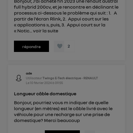
Bonjour, J'ai acheté fin 2023 une renault austral
full hybrid 200cv, et je rencontre en déclinant le
processus ci-dessous le problème qui suit : 1. A
partir de l'écran Rlink, 2. Appui court sur les
« applications », puis, 3. Appui court sur la
« Notic...
voir la suite
2
répondre
ade
Utilisateur
Twingo E-Tech électrique - RENAULT
Le
10 février 2024
à
09:55
Longueur câble domestique
Bonjour, pourriez vous m indiquer de quelle
longueur (en mètres) est le câble livré avec le
véhicule pour une recharge sur une prise de
domestique? Merci beaucoup