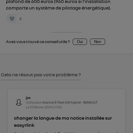
plafond de 600 euros (960 euros si l’installation
Vous pouvez à tout moment retirer ce
comporte un système de pilotage énergétique).
consentement sur
le portail d’Utiq
("
3
") ou via la page « gérer Utiq » en bas de ce site.
Pour plus d'informations, veuillez consulter
la
Politique d'information sur les données
personnelles d'Utiq
.
Avez vous trouvé ce conseil utile ?
Oui
Non
Cela ne résout pas votre problème ?
jps
Utilisateur
Austral E-Tech full hybrid - RENAULT
Le
10 février 2024
à
11:02
changer la langue de ma notice installée sur
easyrlink