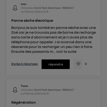
trev
Utilisateur
Zoe E-Tech électrique - RENAULT
Le
9 février 2024
à
21:18
Panne sèche électrique
Bonjour,Je suis tombé en panne sèche avec une
Zoé car je ne trouvais pas de borne de recharge
sans carte d abonnement et je n avais plus de
téléphone pour appeler. J ai avancé dans une
descente pour la recharger un peu rien à faire.
Ensuite des passants m...
voir la suite
lire les 6 réponses
0
répondre
Totor
Utilisateur
Zoe E-Tech électrique - RENAULT
Le
9 février 2024
à
20:41
Régénération