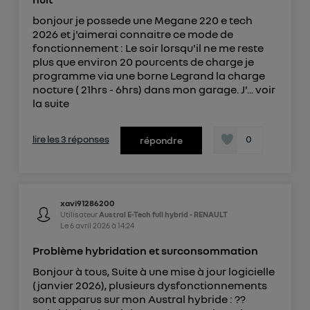
bonjour je possede une Megane 220 e tech
2026 et j'aimerai connaitre ce mode de
fonctionnement : Le soir lorsqu'il ne me reste
plus que environ 20 pourcents de charge je
programme via une borne Legrand la charge
nocture ( 21hrs - 6hrs) dans mon garage. J'...
voir
la suite
lire les 3 réponses
0
répondre
xavi91286200
Utilisateur
Austral E-Tech full hybrid - RENAULT
Le
6 avril 2026
à
14:24
Problème hybridation et surconsommation
Bonjour à tous, Suite à une mise à jour logicielle
(janvier 2026), plusieurs dysfonctionnements
sont apparus sur mon Austral hybride : ??