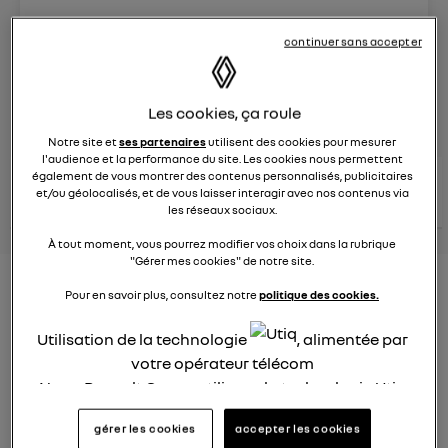
Le
26 janvier 2022
à
12:51
continuer sans accepter
Véhicules
RENAULT
posez une question
Les cookies, ça roule
Notre site et
ses partenaires
utilisent des cookies pour mesurer
l'audience et la performance du site. Les cookies nous permettent
également de vous montrer des contenus personnalisés, publicitaires
consultez les
voir tous les
conseils Renault
conseils
et/ou géolocalisés, et de vous laisser interagir avec nos contenus via
conseils
similaires
les réseaux sociaux.
À tout moment, vous pourrez modifier vos choix dans la rubrique
"Gérer mes cookies" de notre site.
Consommation carburant
Pour en savoir plus, consultez notre
politique des cookies.
voiture hybride
Utilisation de la technologie
, alimentée par
Ghislaine53
votre opérateur télécom
Le
26 janvier 2022
à
12:50
Nous, Renault Group, utilisons la technologie Utiq
Bonjour
pour nos activités digitales (telles que décrites
gérer les cookies
accepter les cookies
dans cette notice de consentement) et liées à