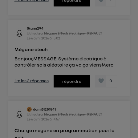
répondre
Stann294
Utilisateur
Megane E-Tech électrique - RENAULT
Le
6 avril 2026
à
15:02
Mégane etech
Bonjour,MESSAGE. Système électrique à
contrôler sais aléatoire ça va ça viensMerci
lire les 3 réponses
0
répondre
domi61251541
Utilisateur
Megane E-Tech électrique - RENAULT
Le
6 avril 2026
à
14:57
Charge megane en programmation pour la
nuit