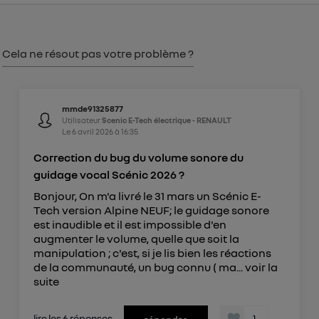
consentement sur
le portail d’Utiq
("
") ou via la page « gérer Utiq » en bas de ce site.
Pour plus d'informations, veuillez consulter
la
Cela ne résout pas votre problème ?
Politique d'information sur les données
personnelles d'Utiq
.
mmde91325877
Utilisateur
Scenic E-Tech électrique - RENAULT
Le
6 avril 2026
à
16:35
Correction du bug du volume sonore du
guidage vocal Scénic 2026 ?
Bonjour, On m'a livré le 31 mars un Scénic E-
Tech version Alpine NEUF; le guidage sonore
est inaudible et il est impossible d'en
augmenter le volume, quelle que soit la
manipulation ; c'est, si je lis bien les réactions
de la communauté, un bug connu ( ma...
voir la
suite
lire les 6 réponses
1