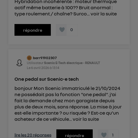
Hybridation incohérente : moteur thermique
actif même batterie à 100?? Bruit anormal :
type roulement / chaîne? Surco...
voir la suite
0
répondre
barr91902307
Utilisateur
Scenic E-Tech électrique - RENAULT
Le
6 avril 2026
à
13:14
One pedal sur Scenic-e tech
bonjour Mon Scenic immatriculé le 21/10/2024
ne possédait pas la fonction "one pedal". j'ai
fait la demande chez mon garagiste depuis
plus de deux mois, sans réponse. La mise à jour
est-elle importante ? ou risquée ? Est-ce qu'un
acheteur de ce véhicule...
voir la suite
lire les 20 réponses
1
répondre