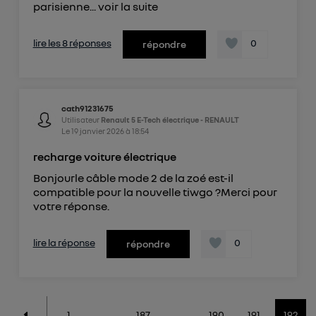
parisienne...
voir la suite
lire les 8 réponses
0
répondre
cath91231675
Utilisateur
Renault 5 E-Tech électrique - RENAULT
Le
19 janvier 2026
à
18:54
recharge voiture électrique
Bonjourle câble mode 2 de la zoé est-il
compatible pour la nouvelle tiwgo ?Merci pour
votre réponse.
lire la réponse
0
répondre
1
...
187
...
190
191
192