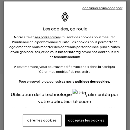
continuer sans accepter
Le
26 janvier 2022
à
12:51
Véhicules
RENAULT
Les cookies, ça roule
posez une question
Notre site et
ses partenaires
utilisent des cookies pour mesurer
l'audience et la performance du site. Les cookies nous permettent
également de vous montrer des contenus personnalisés, publicitaires
consultez les
et/ou géolocalisés, et de vous laisser interagir avec nos contenus via
voir tous les
conseils Renault
conseils
les réseaux sociaux.
conseils
similaires
À tout moment, vous pourrez modifier vos choix dans la rubrique
"Gérer mes cookies" de notre site.
Pour en savoir plus, consultez notre
politique des cookies.
Consommation carburant
voiture hybride
Utilisation de la technologie
, alimentée par
votre opérateur télécom
Ghislaine53
Nous, Renault Group, utilisons la technologie Utiq
Le
26 janvier 2022
à
12:50
pour nos activités digitales (telles que décrites
Bonjour
gérer les cookies
accepter les cookies
dans cette notice de consentement) et liées à
votre navigation sur
nos site(s)
(seulement si vous