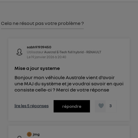
consentement sur
le portail d’Utiq
("
") ou via la page « gérer Utiq » en bas de ce site.
Pour plus d'informations, veuillez consulter
la
Cela ne résout pas votre problème ?
Politique d'information sur les données
personnelles d'Utiq
.
sabh91939450
Utilisateur
Austral E-Tech full hybrid - RENAULT
Le
19 janvier 2026
à
20:40
Mise a jour systeme
Bonjour mon véhicule Australe vient d'avoir
une MAJ du système et je voudrai savoir en quoi
consiste celle-ci ? Merci de votre réponse
lire les 5 réponses
3
répondre
jmg