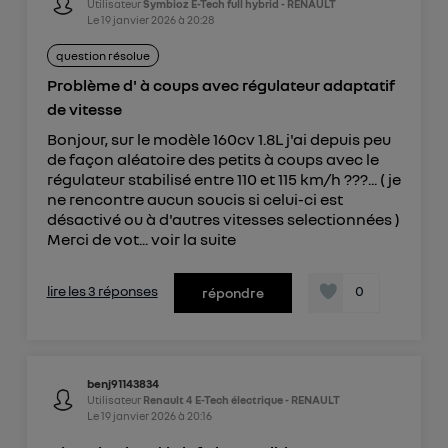
Utilisateur
Symbioz E-Tech full hybrid - RENAULT
Le
19 janvier 2026
à
20:28
question résolue
Problème d' à coups avec régulateur adaptatif
de vitesse
Bonjour, sur le modèle 160cv 1.8L j'ai depuis peu
de façon aléatoire des petits à coups avec le
régulateur stabilisé entre 110 et 115 km/h ???... ( je
ne rencontre aucun soucis si celui-ci est
désactivé ou à d'autres vitesses selectionnées )
Merci de vot...
voir la suite
lire les 3 réponses
0
répondre
benj91143834
Utilisateur
Renault 4 E-Tech électrique - RENAULT
Le
19 janvier 2026
à
20:16