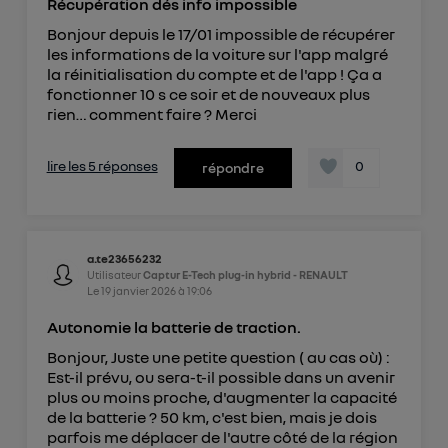
Récupération dés info impossible
Bonjour depuis le 17/01 impossible de récupérer
les informations de la voiture sur l'app malgré
la réinitialisation du compte et de l'app ! Ça a
fonctionner 10 s ce soir et de nouveaux plus
rien… comment faire ? Merci
lire les 5 réponses
0
répondre
a.te23656232
Utilisateur
Captur E-Tech plug-in hybrid - RENAULT
Le
19 janvier 2026
à
19:06
Autonomie la batterie de traction.
Bonjour, Juste une petite question ( au cas où) :
Est-il prévu, ou sera-t-il possible dans un avenir
plus ou moins proche, d'augmenter la capacité
de la batterie ? 50 km, c'est bien, mais je dois
parfois me déplacer de l'autre côté de la région